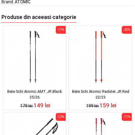
Brand:
ATOMIC
Produse din aceeasi categorie
-17%
-20%
Bete Schi Atomic AMT JR Black
Bete Schi Atomic Redster JR Red
25/26
22/23
149 lei
159 lei
179 lei
199 lei
-13%
-17%