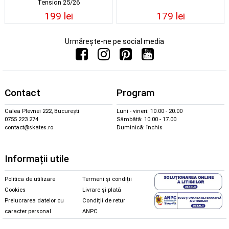
Tension 25/26
199 lei
179 lei
Urmărește-ne pe social media
Contact
Program
Calea Plevnei 222, București
Luni - vineri: 10.00 - 20.00
0755 223 274
Sâmbătă: 10.00 - 17.00
contact@skates.ro
Duminică: închis
Informații utile
Politica de utilizare
Termeni și condiții
Cookies
Livrare și plată
Prelucrarea datelor cu
Condiții de retur
caracter personal
ANPC