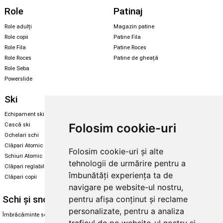
Role
Patinaj
Role adulți
Magazin patine
Role copii
Patine Fila
Role Fila
Patine Roces
Role Roces
Patine de gheață
Role Seba
Powerslide
Ski
Snowboard
Echipament ski
Magazin snowboard
Folosim cookie-uri
Cască ski
Echipament snowboard
Ochelari schi
Legături Rome SDS
Clăpari Atomic
Folosim cookie-uri și alte
Skate & longboard
Schiuri Atomic
tehnologii de urmărire pentru a
Clăpari reglabili
Santa Cruz
îmbunătăți experiența ta de
Clăpari copii
Enuff Skateboards
navigare pe website-ul nostru,
Schi și snowboard
Diverse
pentru afișa conținut și reclame
personalizate, pentru a analiza
Îmbrăcăminte schi și snowboard
Cum aleg rolele