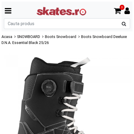
0
C
p
Acasa
SNOWBOARD
Boots Snowboard
Boots Snowboard Deeluxe
D.N.A. Essential Black 25/26