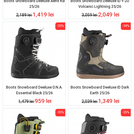
Boots Snowboard Deeluxe Aeris KB
Boots Snowboard Deeluxe ID Y-20
25/26
Volcanic Lightning 25/26
1,419 lei
2,049 lei
2,189 lei
3,059 lei
-35%
-34%
Boots Snowboard Deeluxe D.N.A.
Boots Snowboard Deeluxe ID Dark
Essential Black 25/26
Earth 25/26
959 lei
1,349 lei
1,479 lei
2,039 lei
-35%
-35%