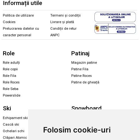
Informații utile
Politica de utilizare
Termeni și condiții
Cookies
Livrare și plată
Prelucrarea datelor cu
Condiții de retur
caracter personal
ANPC
Role
Patinaj
Role adulți
Magazin patine
Role copii
Patine Fila
Role Fila
Patine Roces
Role Roces
Patine de gheață
Role Seba
Powerslide
Ski
Snowboard
Echipament ski
Magazin snowboard
Cască ski
Echipament snowboard
Folosim cookie-uri
Ochelari schi
Legături Rome SDS
Clăpari Atomic