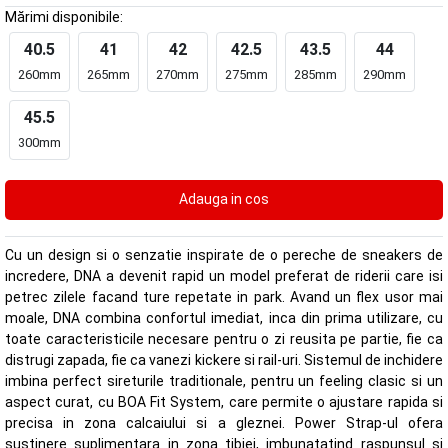
Mărimi disponibile:
40.5
41
42
42.5
43.5
44
260mm
265mm
270mm
275mm
285mm
290mm
45.5
300mm
Cu un design si o senzatie inspirate de o pereche de sneakers de
incredere, DNA a devenit rapid un model preferat de riderii care isi
petrec zilele facand ture repetate in park. Avand un flex usor mai
moale, DNA combina confortul imediat, inca din prima utilizare, cu
toate caracteristicile necesare pentru o zi reusita pe partie, fie ca
distrugi zapada, fie ca vanezi kickere si rail-uri. Sistemul de inchidere
imbina perfect sireturile traditionale, pentru un feeling clasic si un
aspect curat, cu BOA Fit System, care permite o ajustare rapida si
precisa in zona calcaiului si a gleznei. Power Strap-ul ofera
sustinere suplimentara in zona tibiei, imbunatatind raspunsul si