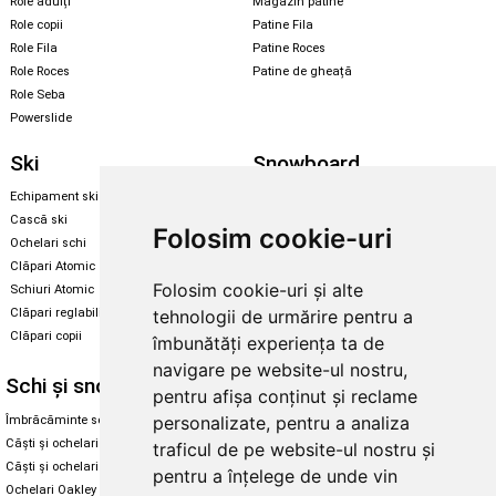
Role adulți
Magazin patine
Role copii
Patine Fila
Role Fila
Patine Roces
Role Roces
Patine de gheață
Role Seba
Powerslide
Ski
Snowboard
Echipament ski
Magazin snowboard
Cască ski
Echipament snowboard
Folosim cookie-uri
Ochelari schi
Legături Rome SDS
Clăpari Atomic
Skate & longboard
Folosim cookie-uri și alte
Schiuri Atomic
tehnologii de urmărire pentru a
Clăpari reglabili
Santa Cruz
Clăpari copii
îmbunătăți experiența ta de
Enuff Skateboards
navigare pe website-ul nostru,
Schi și snowboard
Diverse
pentru afișa conținut și reclame
personalizate, pentru a analiza
Îmbrăcăminte schi și snowboard
Cum aleg rolele
Căști și ochelari de iarnă
Cum aleg ochelarii
traficul de pe website-ul nostru și
Căști și ochelari Alpina
Ochelari de soare Oakley
pentru a înțelege de unde vin
Ochelari Oakley
Ochelari de soare Alpina