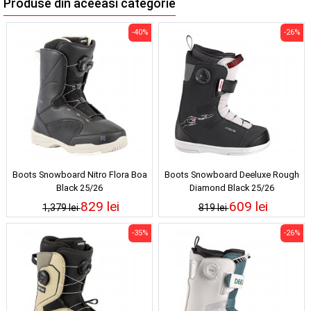
Produse din aceeasi categorie
-40%
-26%
Boots Snowboard Nitro Flora Boa
Boots Snowboard Deeluxe Rough
Black 25/26
Diamond Black 25/26
829 lei
609 lei
1,379 lei
819 lei
-35%
-26%