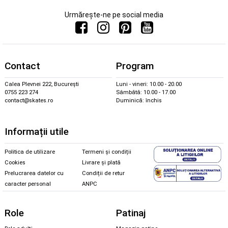
Urmărește-ne pe social media
Contact
Program
Calea Plevnei 222, București
Luni - vineri: 10.00 - 20.00
0755 223 274
Sâmbătă: 10.00 - 17.00
contact@skates.ro
Duminică: închis
Informații utile
Politica de utilizare
Termeni și condiții
Cookies
Livrare și plată
Prelucrarea datelor cu
Condiții de retur
caracter personal
ANPC
Role
Patinaj