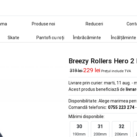
ama
Produse noi
Reduceri
Cont
Skate
Pantofi cu roți
Îmbrăcăminte
Încălțăminte
Breezy Rollers Hero 
229 lei
319 lei
Prețul include TVA
Livrare prin curier:
marti, 11 aug. - m
Acest produs beneficiază de
livra
Disponibilitate:
Alege marimea pentr
Comandă telefonic:
0755 223 274
-
Mărimi disponibile:
30
31
32
193mm
200mm
206mm