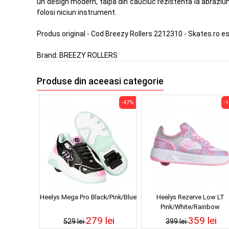
un design modern, talpa din cauciuc rezistenta la abraziune,
folosi niciun instrument.
Produs original - Cod Breezy Rollers 2212310 - Skates.ro e
Brand:
BREEZY ROLLERS
Produse din aceeasi categorie
-47%
-
Heelys Mega Pro Black/Pink/Blue
Heelys Rezerve Low LT
Pink/White/Rainbow
279 lei
359 lei
529 lei
399 lei