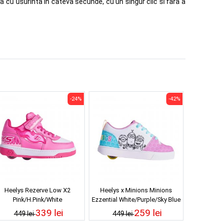
sa cu usurinta in cateva secunde, cu un singur clic si fara a
-24%
-42%
Heelys Rezerve Low X2
Heelys x Minions Minions
Pink/H.Pink/White
Ezzential White/Purple/Sky Blue
339 lei
259 lei
449 lei
449 lei