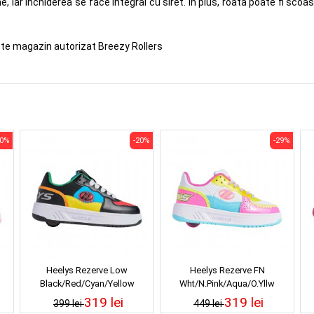
 iar inchiderea se face integral cu siret. In plus, roata poate fi scoa
ste magazin autorizat Breezy Rollers
10%
-20%
-29%
Heelys Rezerve Low
Heelys Rezerve FN
Black/Red/Cyan/Yellow
Wht/N.Pink/Aqua/O.Yllw
319 lei
319 lei
399 lei
449 lei