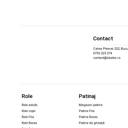
Contact
Calea Plevnei 222, Bucu
0755 223 274
contact@skates.ro
Role
Patinaj
Role adulți
Magazin patine
Role copii
Patine Fila
Role Fila
Patine Roces
Role Roces
Patine de gheață