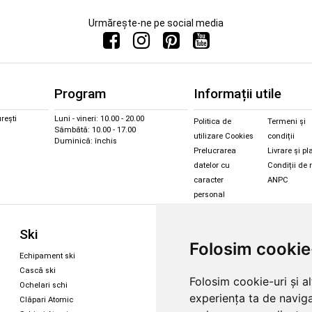
Urmărește-ne pe social media
Program
Informații utile
rești
Luni - vineri: 10.00 - 20.00
Politica de
Termeni și
Sâmbătă: 10.00 - 17.00
utilizare Cookies
condiții
Duminică: închis
Prelucrarea
Livrare și pl
datelor cu
Condiții de 
caracter
ANPC
personal
Sc
Ski
Snowboard
Folosim cookie
Îmbr
Echipament ski
Magazin snowboard
Cășt
Cască ski
Echipament snowboard
Folosim cookie-uri și a
Cășt
Ochelari schi
Legături Rome SDS
experiența ta de naviga
Oche
Clăpari Atomic
Oche