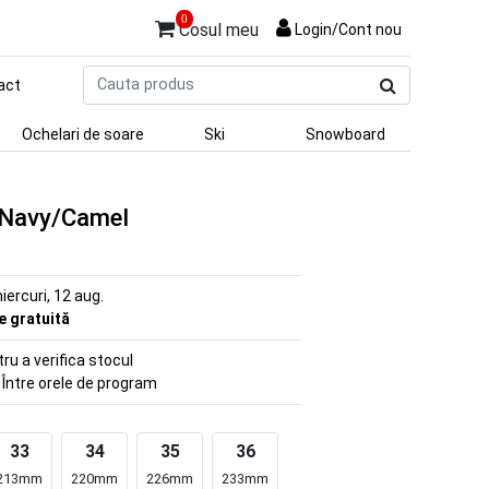
0
Cosul meu
Login/Cont nou
Cauta
act
produs
Ochelari de soare
Ski
Snowboard
2 Navy/Camel
iercuri, 12 aug.
re gratuită
u a verifica stocul
 Între orele de program
33
34
35
36
213mm
220mm
226mm
233mm