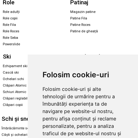
Role
Patinaj
Role adulți
Magazin patine
Role copii
Patine Fila
Role Fila
Patine Roces
Role Roces
Patine de gheață
Role Seba
Powerslide
Ski
Snowboard
Echipament ski
Magazin snowboard
Folosim cookie-uri
Cască ski
Echipament snowboard
Ochelari schi
Legături Rome SDS
Clăpari Atomic
Folosim cookie-uri și alte
Skate & longboard
Schiuri Atomic
tehnologii de urmărire pentru a
Clăpari reglabili
Santa Cruz
îmbunătăți experiența ta de
Clăpari copii
Enuff Skateboards
navigare pe website-ul nostru,
Schi și snowboard
Diverse
pentru afișa conținut și reclame
personalizate, pentru a analiza
Îmbrăcăminte schi și snowboard
Cum aleg rolele
traficul de pe website-ul nostru și
Căști și ochelari de iarnă
Cum aleg ochelarii