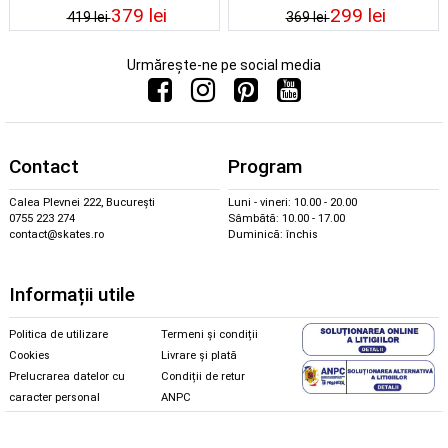
379 lei
299 lei
419 lei
369 lei
Urmărește-ne pe social media
Contact
Program
Calea Plevnei 222, București
Luni - vineri: 10.00 - 20.00
0755 223 274
Sâmbătă: 10.00 - 17.00
contact@skates.ro
Duminică: închis
Informații utile
Politica de utilizare
Termeni și condiții
Cookies
Livrare și plată
Prelucrarea datelor cu
Condiții de retur
caracter personal
ANPC