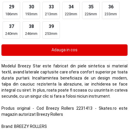
29
30
33
34
35
36
186mm
193mm
213mm
220mm
226mm
233mm
37
38
39
240mm
246mm
253mm
Modelul Breezy Star este fabricat din piele sintetica si material
textil, avand laterale captusite care ofera confort superior pe toata
durata purtarii. Incaltamintea beneficiaza de un design modern,
talpa din cauciuc rezistenta la abraziune, iar inchiderea se face
integral cu siret. In plus, roata poate fi scoasa cu usurinta in cateva
secunde, cu un singur clic si fara a folosi niciun instrument.
Produs original - Cod Breezy Rollers 2231413 - Skates.ro este
magazin autorizat Breezy Rollers
Brand:
BREEZY ROLLERS