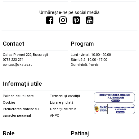
Urmărește-ne pe social media
Contact
Program
Calea Plevnei 222, București
Luni - vineri: 10.00 - 20.00
0755 223 274
Sâmbătă: 10.00 - 17.00
contact@skates.ro
Duminică: închis
Informații utile
Politica de utilizare
Termeni și condiții
Cookies
Livrare și plată
Prelucrarea datelor cu
Condiții de retur
caracter personal
ANPC
Role
Patinaj