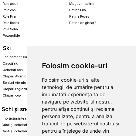
Role adulți
Magazin patine
Role copii
Patine Fila
Role Fila
Patine Roces
Role Roces
Patine de gheață
Role Seba
Powerslide
Ski
Snowboard
Echipament ski
Magazin snowboard
Folosim cookie-uri
Cască ski
Echipament snowboard
Ochelari schi
Legături Rome SDS
Clăpari Atomic
Folosim cookie-uri și alte
Skate & longboard
Schiuri Atomic
tehnologii de urmărire pentru a
Clăpari reglabili
Santa Cruz
îmbunătăți experiența ta de
Clăpari copii
Enuff Skateboards
navigare pe website-ul nostru,
Schi și snowboard
Diverse
pentru afișa conținut și reclame
personalizate, pentru a analiza
Îmbrăcăminte schi și snowboard
Cum aleg rolele
traficul de pe website-ul nostru și
Căști și ochelari de iarnă
Cum aleg ochelarii
pentru a înțelege de unde vin
Căști și ochelari Alpina
Ochelari de soare Oakley