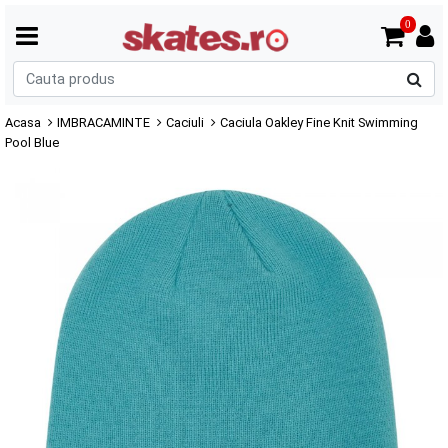
0
C
p
Acasa
IMBRACAMINTE
Caciuli
Caciula Oakley Fine Knit Swimming
Pool Blue