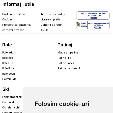
Informații utile
Politica de utilizare
Termeni și condiții
Cookies
Livrare și plată
Prelucrarea datelor cu
Condiții de retur
caracter personal
ANPC
Role
Patinaj
Role adulți
Magazin patine
Role copii
Patine Fila
Role Fila
Patine Roces
Role Roces
Patine de gheață
Role Seba
Powerslide
Ski
Snowboard
Echipament ski
Magazin snowboard
Folosim cookie-uri
Cască ski
Echipament snowboard
Ochelari schi
Legături Rome SDS
Clăpari Atomic