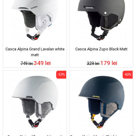
Casca Alpina Grand Lavalan white
Casca Alpina Zupo Black Matt
matt
349 lei
179 lei
749 lei
329 lei
-53%
-60%