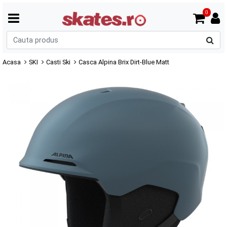
0
C
p
Acasa
SKI
Casti Ski
Casca Alpina Brix Dirt-Blue Matt