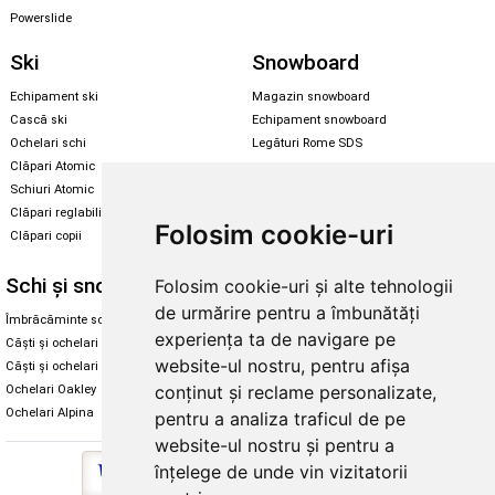
Powerslide
Ski
Snowboard
Echipament ski
Magazin snowboard
Cască ski
Echipament snowboard
Ochelari schi
Legături Rome SDS
Clăpari Atomic
Skate & longboard
Schiuri Atomic
Clăpari reglabili
Santa Cruz
Folosim cookie-uri
Clăpari copii
Enuff Skateboards
Schi și snowboard
Diverse
Folosim cookie-uri și alte tehnologii
de urmărire pentru a îmbunătăți
Îmbrăcăminte schi și snowboard
Cum aleg rolele
experiența ta de navigare pe
Căști și ochelari de iarnă
Cum aleg ochelarii
website-ul nostru, pentru afișa
Căști și ochelari Alpina
Ochelari de soare Oakley
conținut și reclame personalizate,
Ochelari Oakley
Ochelari de soare Alpina
Ochelari Alpina
Intretinere manusi
pentru a analiza traficul de pe
website-ul nostru și pentru a
înțelege de unde vin vizitatorii