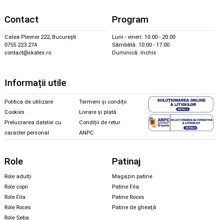
Contact
Program
Calea Plevnei 222, București
Luni - vineri: 10.00 - 20.00
0755 223 274
Sâmbătă: 10.00 - 17.00
contact@skates.ro
Duminică: închis
Informații utile
Politica de utilizare
Termeni și condiții
Cookies
Livrare și plată
Prelucrarea datelor cu
Condiții de retur
caracter personal
ANPC
Role
Patinaj
Role adulți
Magazin patine
Role copii
Patine Fila
Role Fila
Patine Roces
Role Roces
Patine de gheață
Role Seba