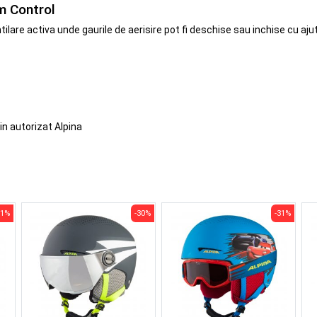
m Control
ilare activa unde gaurile de aerisire pot fi deschise sau inchise cu aj
in autorizat Alpina
31%
-30%
-31%