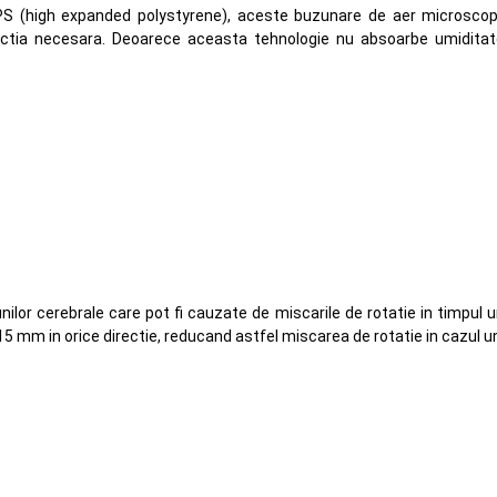
-EPS (high expanded polystyrene), aceste buzunare de aer microsco
tectia necesara. Deoarece aceasta tehnologie nu absoarbe umiditat
ilor cerebrale care pot fi cauzate de miscarile de rotatie in timpul 
5 mm in orice directie, reducand astfel miscarea de rotatie in cazul un