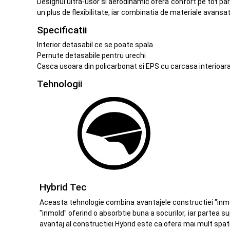
Designul ultra-usor si aerodinamic ofera confort pe tot parc
un plus de flexibilitate, iar combinatia de materiale avansa
Specificatii
Interior detasabil ce se poate spala
Pernute detasabile pentru urechi
Casca usoara din policarbonat si EPS cu carcasa interioara 
Tehnologii
Hybrid Tec
Aceasta tehnologie combina avantajele constructiei "inmold"
"inmold" oferind o absorbtie buna a socurilor, iar partea s
avantaj al constructiei Hybrid este ca ofera mai mult spatiu