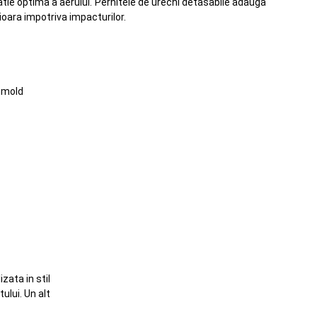
latie optima a aerului. Pernitele de urechi detasabile adauga
ioara impotriva impacturilor.
Inmold
zata in stil
ului. Un alt