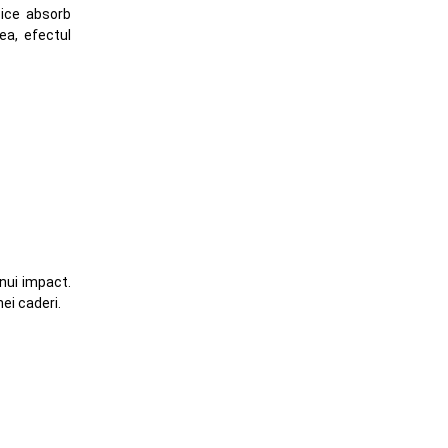
pice absorb
ea, efectul
unui impact.
ei caderi.