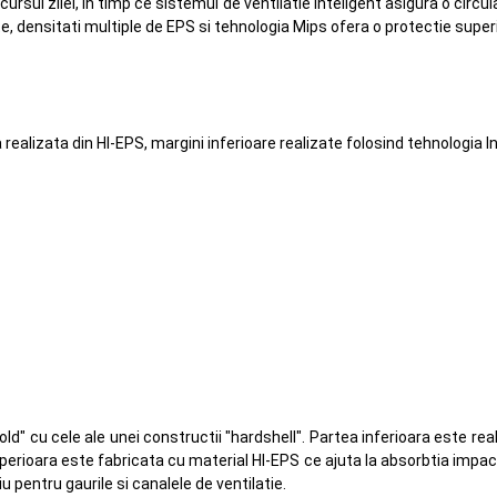
ursul zilei, in timp ce sistemul de ventilatie inteligent asigura o circu
te, densitati multiple de EPS si tehnologia Mips ofera o protectie super
realizata din HI-EPS, margini inferioare realizate folosind tehnologia 
 cu cele ale unei constructii "hardshell". Partea inferioara este reali
uperioara este fabricata cu material HI-EPS ce ajuta la absorbtia impact
 pentru gaurile si canalele de ventilatie.