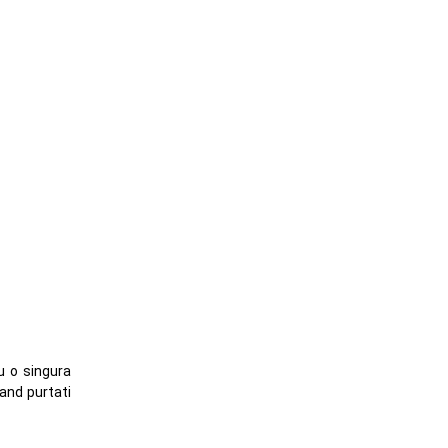
u o singura
cand purtati