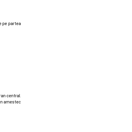
e pe partea
ran central.
 un amestec