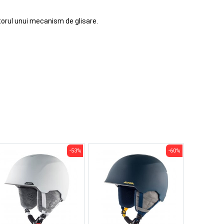
utorul unui mecanism de glisare.
-53%
-60%