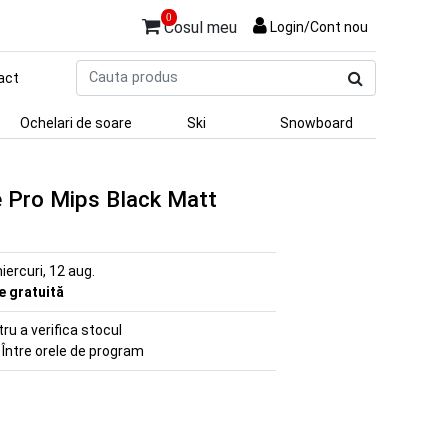
0
Cosul meu
Login/Cont nou
Cauta
act
produs
Ochelari de soare
Ski
Snowboard
e Pro Mips Black Matt
iercuri, 12 aug.
re gratuită
u a verifica stocul
 Între orele de program