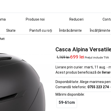
ama
Produse noi
Reduceri
Cont
Skate
Pantofi cu roți
Îmbrăcăminte
Încălțăminte
Matt
Casca Alpina Versatil
699 lei
1,169 lei
Prețul include TVA
Livrare prin curier:
marti, 11 aug. - m
Acest produs beneficiază de
livra
Disponibilitate:
Alege marimea pentr
Comandă telefonic:
0755 223 274
-
Mărimi disponibile:
59-61cm