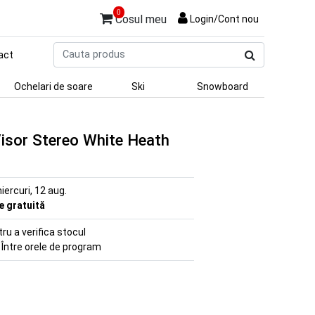
0
Cosul meu
Login/Cont nou
Cauta
act
produs
Ochelari de soare
Ski
Snowboard
isor Stereo White Heath
iercuri, 12 aug.
re gratuită
u a verifica stocul
 Între orele de program