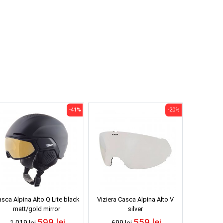
-41%
-20%
sca Alpina Alto Q Lite black
Viziera Casca Alpina Alto V
matt/gold mirror
silver
599 lei
559 lei
1,019 lei
699 lei