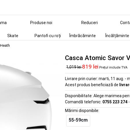
ama
Produse noi
Reduceri
Cont
Skate
Pantofi cu roți
Îmbrăcăminte
Încălțăminte
 Heath
Casca Atomic Savor V
819 lei
1,019 lei
Prețul include TVA
Livrare prin curier:
marti, 11 aug. - m
Acest produs beneficiază de
livra
Disponibilitate:
Alege marimea pentr
Comandă telefonic:
0755 223 274
-
Mărimi disponibile:
55-59cm