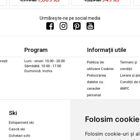
Urmărește-ne pe social media
Program
Informații utile
rești
Luni - vineri: 10.00 - 20.00
Politica de
Termeni și
Sâmbătă: 10.00 - 17.00
utilizare Cookies
condiții
Duminică: închis
Prelucrarea
Livrare și pl
datelor cu
Condiții de 
caracter
ANPC
personal
Sc
Ski
Snowboard
Folosim cookie
Îmbr
Echipament ski
Magazin snowboard
Cășt
Cască ski
Echipament snowboard
Folosim cookie-uri și a
Cășt
Ochelari schi
Legături Rome SDS