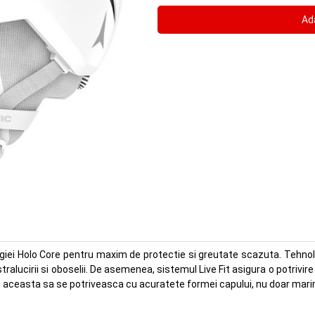
ogiei Holo Core pentru maxim de protectie si greutate scazuta. Tehnolo
stralucirii si oboselii. De asemenea, sistemul Live Fit asigura o potriv
t aceasta sa se potriveasca cu acuratete formei capului, nu doar mari