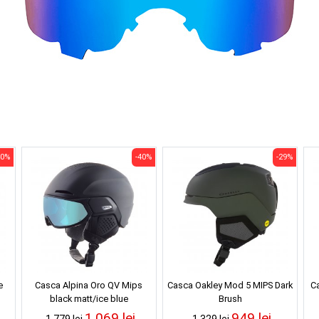
40%
-40%
-29%
e
Casca Alpina Oro QV Mips
Casca Oakley Mod 5 MIPS Dark
Ca
black matt/ice blue
Brush
1,069 lei
949 lei
1,779 lei
1,329 lei