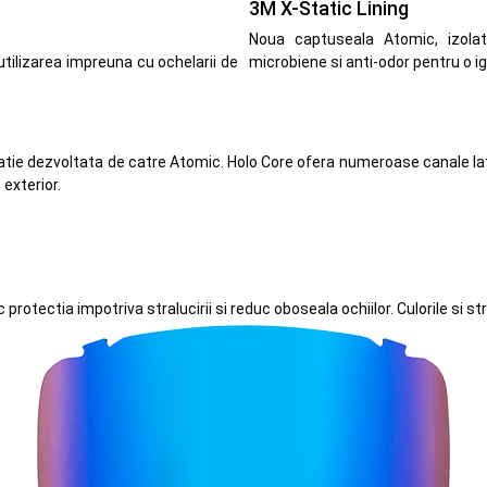
3M X-Static Lining
Noua captuseala Atomic, izolat
 utilizarea impreuna cu ochelarii de
microbiene si anti-odor pentru o ig
atie dezvoltata de catre Atomic. Holo Core ofera numeroase canale late, 
 exterior.
c protectia impotriva stralucirii si reduc oboseala ochiilor. Culorile si s