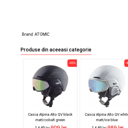
Brand:
ATOMIC
Produse din aceeasi categorie
-45%
-
Casca Alpina Alto QV black
Casca Alpina Alto QV whit
matt/cobalt green
matt/ice blue
909 lei
989 lei
1,649 lei
1,649 lei