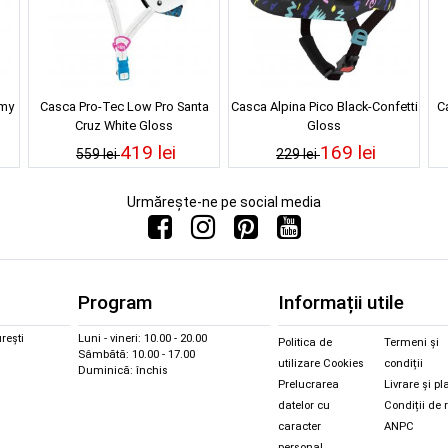
rmy
Casca Pro-Tec Low Pro Santa
Casca Alpina Pico Black-Confetti
C
Cruz White Gloss
Gloss
419 lei
169 lei
559 lei
229 lei
Urmărește-ne pe social media
Program
Informații utile
rești
Luni - vineri: 10.00 - 20.00
Politica de
Termeni și
Sâmbătă: 10.00 - 17.00
utilizare Cookies
condiții
Duminică: închis
Prelucrarea
Livrare și pl
datelor cu
Condiții de 
caracter
ANPC
personal