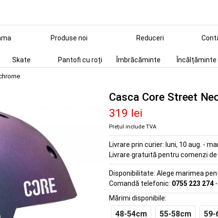
ama
Produse noi
Reduceri
Cont
Skate
Pantofi cu roți
Îmbrăcăminte
Încălțăminte
ochrome
Casca Core Street N
319 lei
Prețul include TVA
Livrare prin curier:
luni, 10 aug. - ma
Livrare gratuită pentru comenzi d
Disponibilitate:
Alege marimea pentr
Comandă telefonic:
0755 223 274
-
Mărimi disponibile:
48-54cm
55-58cm
59-