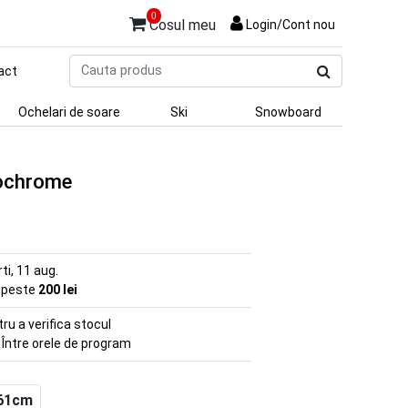
0
Cosul meu
Login/Cont nou
Cauta
act
produs
Ochelari de soare
Ski
Snowboard
eochrome
rti, 11 aug.
e peste
200 lei
u a verifica stocul
 Între orele de program
61cm