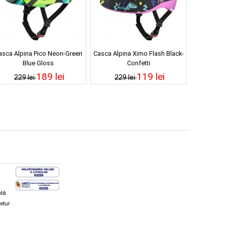
asca Alpina Pico Neon-Green
Casca Alpina Ximo Flash Black-
Blue Gloss
Confetti
189 lei
119 lei
229 lei
229 lei
ată
retur