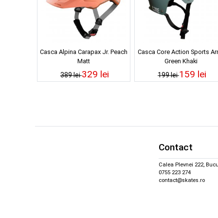
Casca Alpina Carapax Jr. Peach
Casca Core Action Sports A
Matt
Green Khaki
329 lei
159 lei
389 lei
199 lei
Contact
Calea Plevnei 222, Bucu
0755 223 274
contact@skates.ro