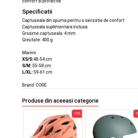
confort si protectie.
Specificatii
Captuseala din spuma pentru o senzatie de confort
Captuseala suplimentara inclusa
Grosime captuseala: 4 mm
Greutate: 400 g
Marimi:
XS/S:
48-54 cm
S/M:
55-58 cm
L/XL:
59-61 cm
Brand:
CORE
Produse din aceeasi categorie
-15%
-