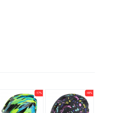
-17%
-48%