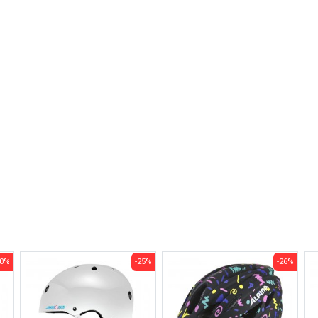
20%
-25%
-26%