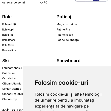
caracter personal
ANPC
Role
Patinaj
Role adulți
Magazin patine
Role copii
Patine Fila
Role Fila
Patine Roces
Role Roces
Patine de gheață
Role Seba
Powerslide
Ski
Snowboard
Echipament ski
Magazin snowboard
Cască ski
Echipament snowboard
Ochelari schi
Legături Rome SDS
Folosim cookie-uri
Clăpari Atomic
Skate & longboard
Schiuri Atomic
Folosim cookie-uri și alte tehnologii
Clăpari reglabili
Santa Cruz
de urmărire pentru a îmbunătăți
Clăpari copii
Enuff Skateboards
experiența ta de navigare pe
Schi și snowboard
Diverse