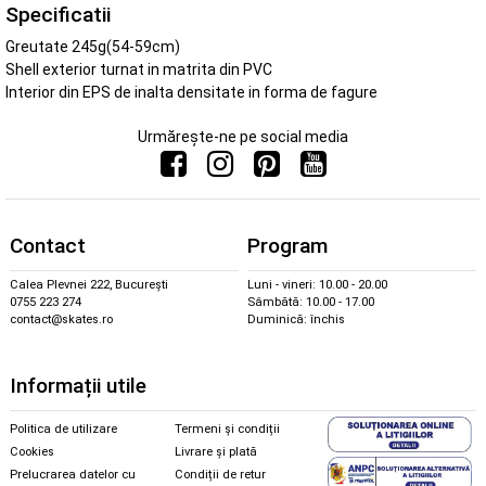
Specificatii
Greutate 245g(54-59cm)
Shell exterior turnat in matrita din PVC
Interior din EPS de inalta densitate in forma de fagure
Urmărește-ne pe social media
Contact
Program
Calea Plevnei 222, București
Luni - vineri: 10.00 - 20.00
0755 223 274
Sâmbătă: 10.00 - 17.00
contact@skates.ro
Duminică: închis
Informații utile
Politica de utilizare
Termeni și condiții
Cookies
Livrare și plată
Prelucrarea datelor cu
Condiții de retur