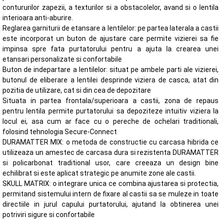
contururilor zapezii, a texturilor si a obstacolelor, avand si o lentila
interioara anti-aburire.
Reglarea garniturii de etansare a lentilelor: pe partea laterala a castii
este incorporat un buton de ajustare care permite vizierei sa fie
impinsa spre fata purtatorului pentru a ajuta la crearea unei
etansari personalizate si confortabile
Buton de indepartare a lentilelor: situat pe ambele parti ale vizierei,
butonul de eliberare a lentilei desprinde viziera de casca, atat din
pozitia de utilizare, cat si din cea de depozitare
Situata in partea frontala/superioara a castii, zona de repaus
pentru lentila permite purtatorului sa depoziteze intuitiv viziera la
locul ei, asa cum ar face cu o pereche de ochelari traditionali,
folosind tehnologia Secure-Connect
DURAMATTER MIX: o metoda de constructie cu carcasa hibrida ce
utilizeaza un amestec de carcasa dura si rezistenta DURAMATTER
si policarbonat traditional usor, care creeaza un design bine
echilibrat si este aplicat strategic pe anumite zone ale castii.
SKULL MATRIX: o integrare unica ce combina ajustarea si protectia,
permitand sistemului intern de fixare al castii sa se muleze in toate
directiile in jurul capului purtatorului, ajutand la obtinerea unei
potriviri sigure si confortabile