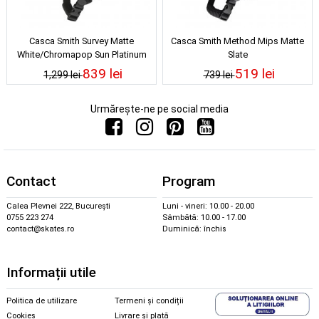
Casca Smith Survey Matte
Casca Smith Method Mips Matte
White/Chromapop Sun Platinum
Slate
839 lei
519 lei
1,299 lei
739 lei
Urmărește-ne pe social media
Contact
Program
Calea Plevnei 222, București
Luni - vineri: 10.00 - 20.00
0755 223 274
Sâmbătă: 10.00 - 17.00
contact@skates.ro
Duminică: închis
Informații utile
Politica de utilizare
Termeni și condiții
Cookies
Livrare și plată