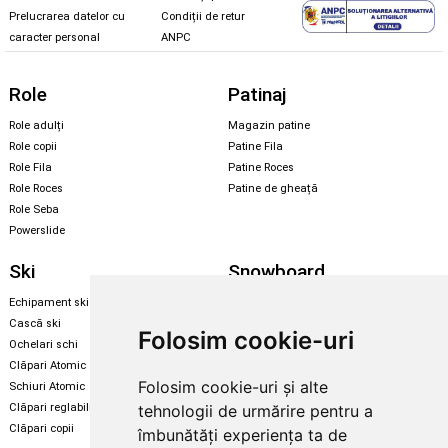
Prelucrarea datelor cu
Condiții de retur
caracter personal
ANPC
Role
Patinaj
Role adulți
Magazin patine
Role copii
Patine Fila
Role Fila
Patine Roces
Role Roces
Patine de gheață
Role Seba
Powerslide
Ski
Snowboard
Echipament ski
Magazin snowboard
Cască ski
Echipament snowboard
Folosim cookie-uri
Ochelari schi
Legături Rome SDS
Clăpari Atomic
Skate & longboard
Folosim cookie-uri și alte
Schiuri Atomic
Clăpari reglabili
tehnologii de urmărire pentru a
Santa Cruz
Clăpari copii
îmbunătăți experiența ta de
Enuff Skateboards