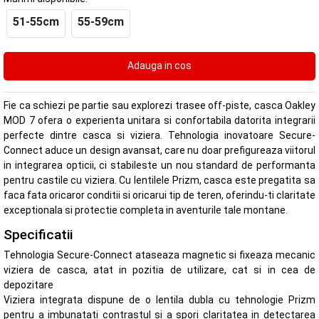
51-55cm
55-59cm
Fie ca schiezi pe partie sau explorezi trasee off-piste, casca Oakley
MOD 7 ofera o experienta unitara si confortabila datorita integrarii
perfecte dintre casca si viziera. Tehnologia inovatoare Secure-
Connect aduce un design avansat, care nu doar prefigureaza viitorul
in integrarea opticii, ci stabileste un nou standard de performanta
pentru castile cu viziera. Cu lentilele Prizm, casca este pregatita sa
faca fata oricaror conditii si oricarui tip de teren, oferindu-ti claritate
exceptionala si protectie completa in aventurile tale montane.
Specificatii
Tehnologia Secure-Connect ataseaza magnetic si fixeaza mecanic
viziera de casca, atat in pozitia de utilizare, cat si in cea de
depozitare
Viziera integrata dispune de o lentila dubla cu tehnologie Prizm
pentru a imbunatati contrastul si a spori claritatea in detectarea