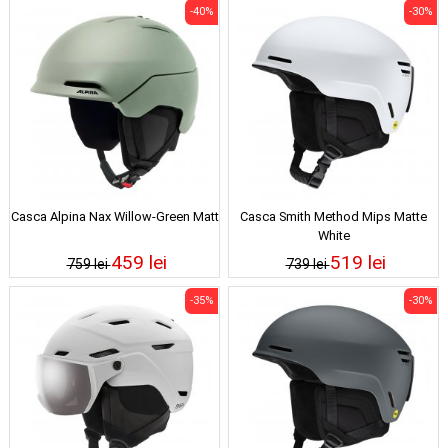
-40%
-30%
Casca Alpina Nax Willow-Green Matt
Casca Smith Method Mips Matte
White
459 lei
519 lei
759 lei
739 lei
-35%
-30%