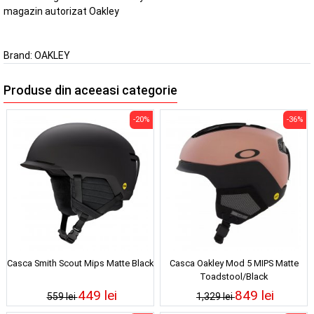
magazin autorizat Oakley
Brand:
OAKLEY
Produse din aceeasi categorie
-20%
-36%
Casca Smith Scout Mips Matte Black
Casca Oakley Mod 5 MIPS Matte
Toadstool/Black
449 lei
849 lei
559 lei
1,329 lei