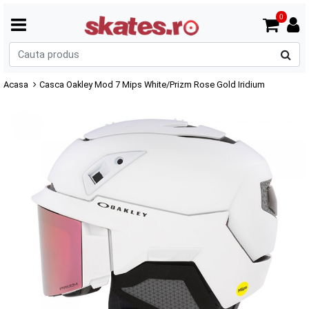
0
C
p
Acasa
Casca Oakley Mod 7 Mips White/Prizm Rose Gold Iridium