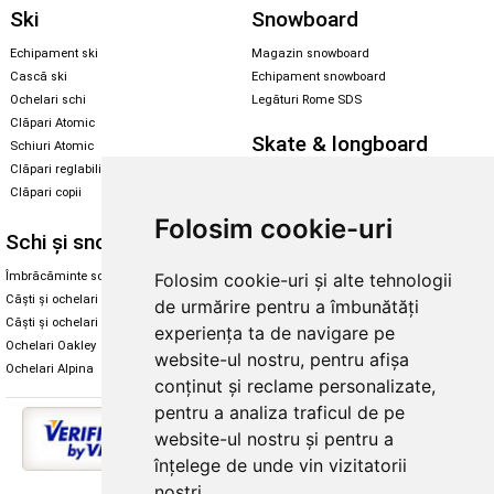
Ski
Snowboard
Echipament ski
Magazin snowboard
Cască ski
Echipament snowboard
Ochelari schi
Legături Rome SDS
Clăpari Atomic
Skate & longboard
Schiuri Atomic
Clăpari reglabili
Santa Cruz
Clăpari copii
Enuff Skateboards
Folosim cookie-uri
Schi și snowboard
Diverse
Îmbrăcăminte schi și snowboard
Cum aleg rolele
Folosim cookie-uri și alte tehnologii
Căști și ochelari de iarnă
Cum aleg ochelarii
de urmărire pentru a îmbunătăți
Căști și ochelari Alpina
Ochelari de soare Oakley
experiența ta de navigare pe
Ochelari Oakley
Ochelari de soare Alpina
website-ul nostru, pentru afișa
Ochelari Alpina
Intretinere manusi
conținut și reclame personalizate,
pentru a analiza traficul de pe
website-ul nostru și pentru a
înțelege de unde vin vizitatorii
noștri.