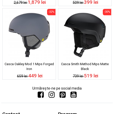
1,879 lei
399 lei
2,679 lei
509 lei
-32%
-30%
Casca Oakley Mod 1 Mips Forged
Casca Smith Method Mips Matte
Iron
Black
449 lei
519 lei
659 lei
739 lei
Urmărește-ne pe social media