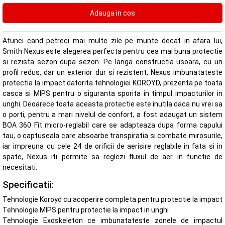
Atunci cand petreci mai multe zile pe munte decat in afara lui,
Smith Nexus este alegerea perfecta pentru cea mai buna protectie
si rezista sezon dupa sezon. Pe langa constructia usoara, cu un
profil redus, dar un exterior dur si rezistent, Nexus imbunatateste
protectia la impact datorita tehnologiei KOROYD, prezenta pe toata
casca si MIPS pentru o siguranta sporita in timpul impacturilor in
unghi. Deoarece toata aceasta protectie este inutila daca nu vrei sa
o porti, pentru a mari nivelul de confort, a fost adaugat un sistem
BOA 360 Fit micro-reglabil care se adapteaza dupa forma capului
tau, o captuseala care absoarbe transpiratia si combate mirosurile,
iar impreuna cu cele 24 de orificii de aerisire reglabile in fata si in
spate, Nexus iti permite sa reglezi fluxul de aer in functie de
necesitati.
Specificatii:
Tehnologie Koroyd cu acoperire completa pentru protectie la impact
Tehnologie MIPS pentru protectie la impact in unghi
Tehnologie Exoskeleton ce imbunatateste zonele de impactul