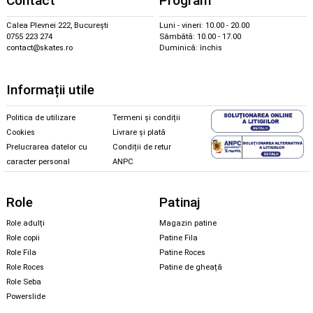
Contact
Program
Calea Plevnei 222, București
Luni - vineri: 10.00 - 20.00
0755 223 274
Sâmbătă: 10.00 - 17.00
contact@skates.ro
Duminică: închis
Informații utile
Politica de utilizare
Termeni și condiții
Cookies
Livrare și plată
Prelucrarea datelor cu
Condiții de retur
caracter personal
ANPC
Role
Patinaj
Role adulți
Magazin patine
Role copii
Patine Fila
Role Fila
Patine Roces
Role Roces
Patine de gheață
Role Seba
Powerslide