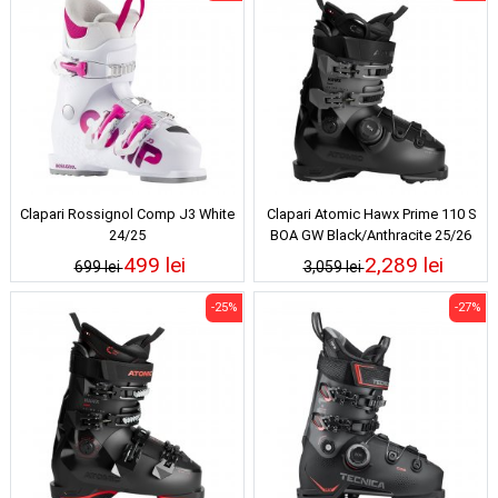
Clapari Rossignol Comp J3 White
Clapari Atomic Hawx Prime 110 S
24/25
BOA GW Black/Anthracite 25/26
499 lei
2,289 lei
699 lei
3,059 lei
-25%
-27%