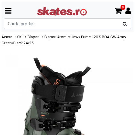
0
C
p
Acasa
SKI
Clapari
Clapari Atomic Hawx Prime 120 S BOA GW Army
Green/Black 24/25