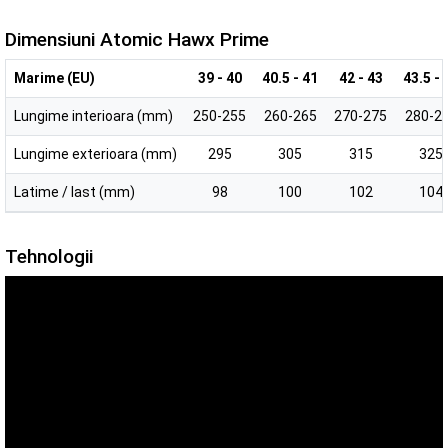
Dimensiuni Atomic Hawx Prime
Marime (EU)
39 - 40
40.5 - 41
42 - 43
43.5 - 
Lungime interioara (mm)
250-255
260-265
270-275
280-2
Lungime exterioara (mm)
295
305
315
325
Latime / last (mm)
98
100
102
104
Tehnologii