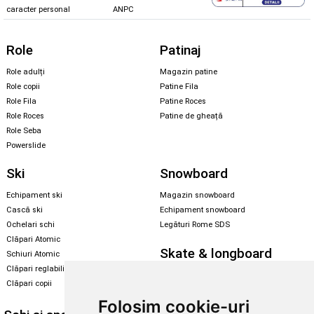
caracter personal
ANPC
Role
Patinaj
Role adulți
Magazin patine
Role copii
Patine Fila
Role Fila
Patine Roces
Role Roces
Patine de gheață
Role Seba
Powerslide
Ski
Snowboard
Echipament ski
Magazin snowboard
Cască ski
Echipament snowboard
Ochelari schi
Legături Rome SDS
Clăpari Atomic
Skate & longboard
Schiuri Atomic
Clăpari reglabili
Santa Cruz
Clăpari copii
Enuff Skateboards
Folosim cookie-uri