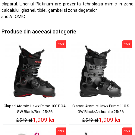
claparul. Liner-ul Platinum are prezenta tehnologia mimic in zona
calcaiului, gleznei, tibiei, gambei si zona degetelor.
rand:
ATOMIC
Produse din aceeasi categorie
-25%
-25%
Clapari Atomic Hawx Prime 100 BOA
Clapari Atomic Hawx Prime 110 S
GW Black/Red 25/26
GW Black/Anthracite 25/26
1,909 lei
1,909 lei
2,549 lei
2,549 lei
-29%
-25%