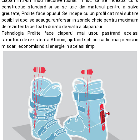
clapari intr-un mod neconventional. In loc sa se inceapa cu o
constructie standard si sa se taie din material pentru a salva
greutate, Prolite face opusul. Se incepe cu un profil cat mai subtire
posibil si apoi se adauga ranforsari in zonele cheie pentru maximum
de rezistenta pe toata durata de viata a claparului.
Tehnologia Prolite face claparul mai usor, pastrand aceiasi
structura de rezistenta Atomic, ajutand schiorii sa fie mai precisi in
miscari, economisind si energie in acelasi timp.