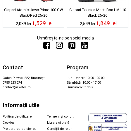
Clapari Atomic Hawx Prime 100 GW
Clapari Tecnica Mach Boa HV 110
Black/Red 25/26
Black 25/26
1,529 lei
1,849 lei
2,039 lei
2,549 lei
Urmărește-ne pe social media
Contact
Program
Calea Plevnei 222, București
Luni - vineri: 10.00 - 20.00
0755 223 274
Sâmbătă: 10.00 - 17.00
contact@skates.ro
Duminică: închis
Informații utile
Politica de utilizare
Termeni și condiții
Cookies
Livrare și plată
Prelucrarea datelor cu
Condiții de retur