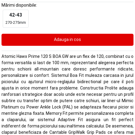
Mărimi disponibile:
42-43
270-275mm
Atomic Hawx Prime 120 S BOA GW are un flex de 120, combinat cu o
forma versatila si last de 100 mm, reprezentand alegerea perfecta
pentru schiorii all-mountain care doresc performante ridicate,
personalizare si confort. Sistemul Boa Fit muleaza carcasa in jurul
piciorului cu ajutorul micro-reglajului bidirectional pe care il poti
ajusta in orice moment fara probleme. Constructia Prolite adauga
ranforsari strategice doar acolo unde este necesar pentru un profil
subtire cu transfer optim de putere catre schiuri, iar liner-ul Mimic
Platinum cu Power Ankle Lock (PAL) se adapteaza fiecarui picior si
mentine glezna fixata. Memory Fit permite personalizarea completa
a claparului, iar sistemul Adaptive Fit asigura un fit perfect
indiferent de forma piciorului sau inaltimea calcaiului. De asemenea,
claparul beneficiaza de Cantable GripWalk Grip Pads ce ofera mai