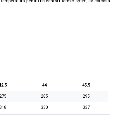
za temperatura pentru un confort termic optim, iar carcasa
42.5
44
45.5
275
285
295
318
330
337