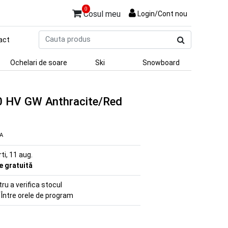
0
Cosul meu
Login/Cont nou
Cauta
act
produs
Ochelari de soare
Ski
Snowboard
0 HV GW Anthracite/Red
VA
rti, 11 aug.
re gratuită
u a verifica stocul
 Între orele de program