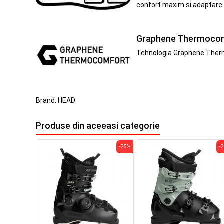
confort maxim si adaptare o
Graphene Thermoco
Tehnologia Graphene Thermo
Brand:
HEAD
Produse din aceeasi categorie
-25%
-