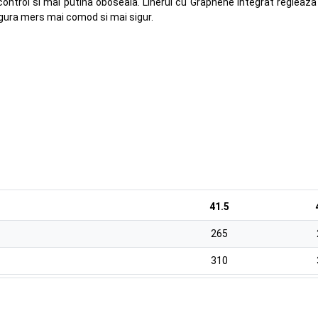
control si mai putina oboseala. Linerul cu Graphene integrat reglea
igura mers mai comod si mai sigur.
41.5
265
310