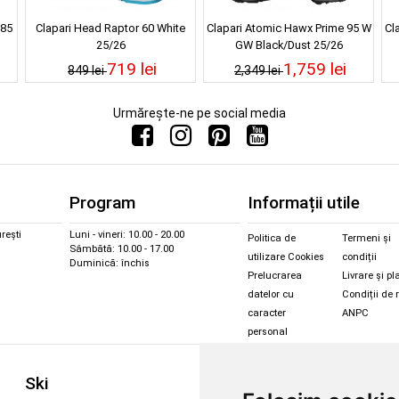
 85
Clapari Head Raptor 60 White
Clapari Atomic Hawx Prime 95 W
Cl
25/26
GW Black/Dust 25/26
719 lei
1,759 lei
849 lei
2,349 lei
Urmărește-ne pe social media
Program
Informații utile
rești
Luni - vineri: 10.00 - 20.00
Politica de
Termeni și
Sâmbătă: 10.00 - 17.00
utilizare Cookies
condiții
Duminică: închis
Prelucrarea
Livrare și pl
datelor cu
Condiții de 
caracter
ANPC
personal
Sc
Ski
Snowboard