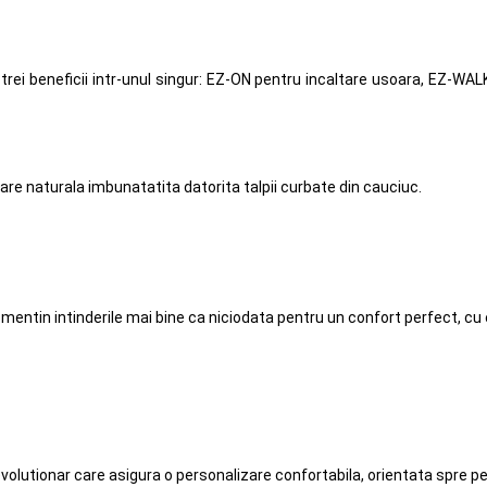
trei beneficii intr-unul singur: EZ-ON pentru incaltare usoara, EZ-WA
lare naturala imbunatatita datorita talpii curbate din cauciuc.
mentin intinderile mai bine ca niciodata pentru un confort perfect, cu 
evolutionar care asigura o personalizare confortabila, orientata spre 