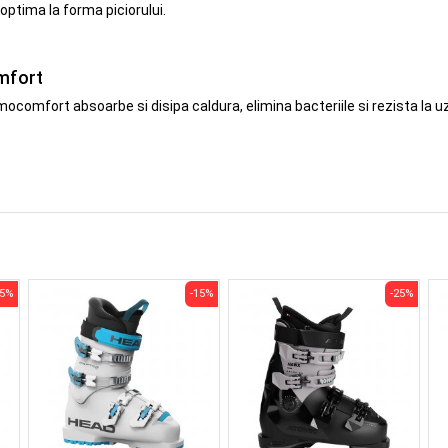
ptima la forma piciorului.
mfort
comfort absoarbe si disipa caldura, elimina bacteriile si rezista la 
25%
-15%
-25%