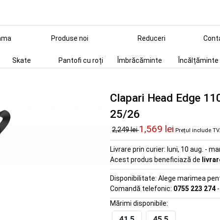
ama
Produse noi
Reduceri
Cont
Skate
Pantofi cu roți
Îmbrăcăminte
Încălțăminte
Clapari Head Edge 11
25/26
1,569 lei
2,249 lei
Prețul include T
Livrare prin curier:
luni, 10 aug. - ma
Acest produs beneficiază de
livra
Disponibilitate:
Alege marimea pentr
Comandă telefonic:
0755 223 274
-
Mărimi disponibile:
41.5
45.5