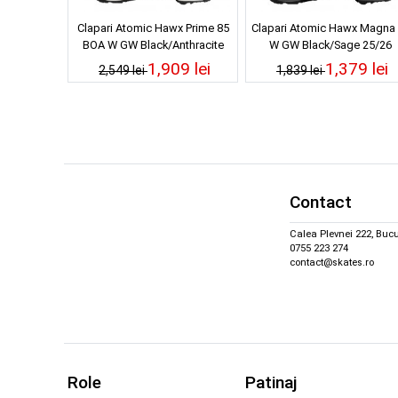
Clapari Atomic Hawx Prime 85
Clapari Atomic Hawx Magna
BOA W GW Black/Anthracite
W GW Black/Sage 25/26
25/26
1,909 lei
1,379 lei
2,549 lei
1,839 lei
Contact
Calea Plevnei 222, Bucu
0755 223 274
contact@skates.ro
Role
Patinaj