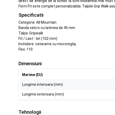
direct de energie de la schior la schi inseamna mai mult 
Form Fit este complet personalizabila. Talpile Grip Walk as
Specificatii
Categorie: All Mountain
Banda velcro cu latimea de 45 mm
Talpa: Gripwalk
Fit / Last - lat (102 mm)
Inchidere: catarame cu microreglaj
Flex: 110
Dimensiuni
Marime (EU)
Lungime interioara (mm)
Lungime exterioara (mm)
Tehnologii