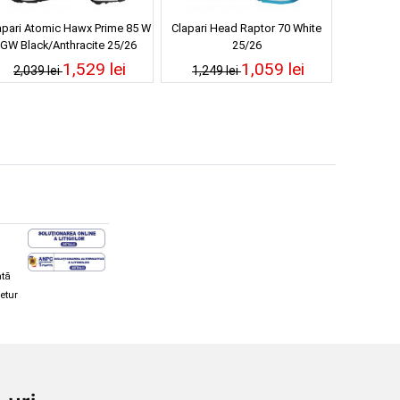
apari Atomic Hawx Prime 85 W
Clapari Head Raptor 70 White
GW Black/Anthracite 25/26
25/26
1,529 lei
1,059 lei
2,039 lei
1,249 lei
ată
retur
hi și snowboard
Diverse