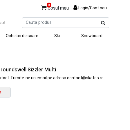
0
Cosul meu
Login/Cont nou
Cauta
act
produs
Ochelari de soare
Ski
Snowboard
roundswell Sizzler Multi
in stoc? Trimite-ne un email pe adresa contact@skates.ro .