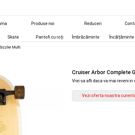
ama
Produse noi
Reduceri
Cont
Skate
Pantofi cu roți
Îmbrăcăminte
Încălțăminte
izzler Multi
Cruiser Arbor Complete G
Vrei sa afli daca va mai reveni 