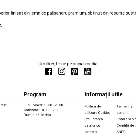
perior finisat din lemn de palisandru premium, obtinut din resurse sust
A
Urmărește-ne pe social media
Program
Informații utile
rești
Luni - vineri: 10.00 - 20.00
Politica de
Termeni și
Sâmbătă: 10.00 - 17.00
utilizare Cookies
condiții
Duminică: închis
Prelucrarea
Livrare și pl
datelor cu
Condiții de 
caracter
ANPC