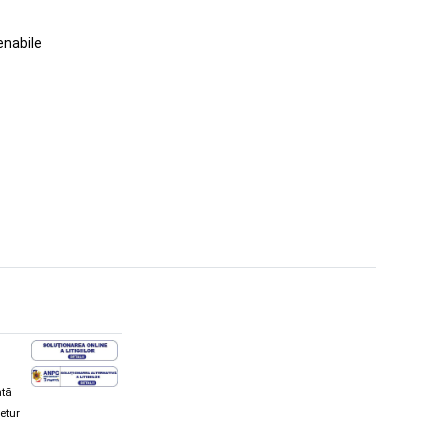
enabile
ată
retur