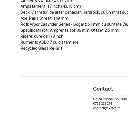
Latime: 8.62 inch (21.91 cm)
Ampatament: 17 inch (43.18 cm)
Deck: 7 straturi de artar canadian Hardrock, cu un strat su
Axe: Paris Street; 149 mm
Roti: Arbor Easyrider Series - Bogart; 61 mm cu duritate 78
Specificatii roti: Amprenta sol: 36 mm; Offset 2.5 mm;
Risere: dure de 1/8 inch
Rulmenti: ABEC 7 cu distantiere
Recycled Glass Re-Grit
Contact
Calea Plevnei 222, Bucu
0755 223 274
contact@skates.ro