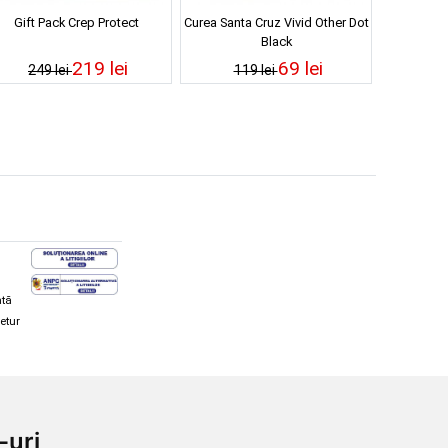
Gift Pack Crep Protect
Curea Santa Cruz Vivid Other Dot
Black
219 lei
69 lei
249 lei
119 lei
ată
retur
hi și snowboard
Diverse
-uri