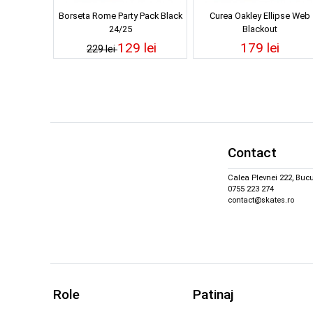
Borseta Rome Party Pack Black
Curea Oakley Ellipse Web
24/25
Blackout
129 lei
179 lei
229 lei
Contact
Calea Plevnei 222, Bucu
0755 223 274
contact@skates.ro
Role
Patinaj