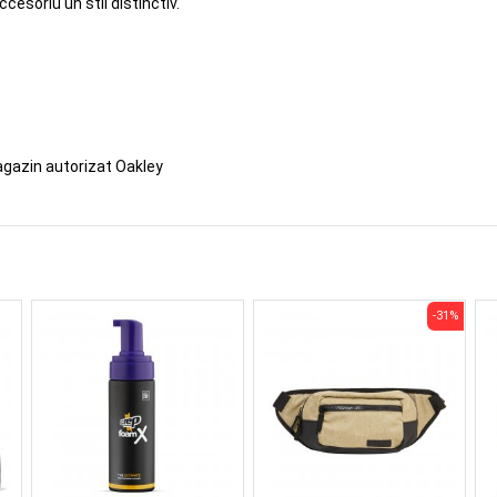
esoriu un stil distinctiv.
agazin autorizat Oakley
-31%