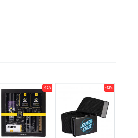
-12%
-42%