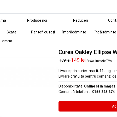
ama
Produse noi
Reduceri
Cont
Skate
Pantofi cu roți
Îmbrăcăminte
Încălțăminte
b Cement
Curea Oakley Ellipse
149 lei
179 lei
Prețul include TVA
Livrare prin curier:
marti, 11 aug. - m
Livrare gratuită pentru comenzi d
Disponibilitate:
Online si in magazi
Comandă telefonic:
0755 223 274
-