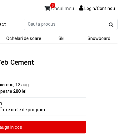
0
Cosul meu
Login/Cont nou
Cauta
act
produs
Ochelari de soare
Ski
Snowboard
 Web Cement
iercuri, 12 aug.
e peste
200 lei
n
 Între orele de program