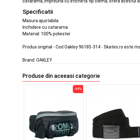
catarama, impreuna cu eticheta tip clema, ofera acestui acc
Specificatii
Masura ajustabila
Inchidere cu catarama
Material: 100% poliester
Produs original - Cod Oakley 96185-314 - Skates.ro este m
Brand:
OAKLEY
Produse din aceeasi categorie
-44%