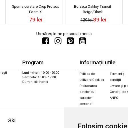
Spuma curatare Crep Protect
Borseta Oakley Transit
Foam X
Beige/Black
79 lei
89 lei
129 lei
Urmărește-ne pe social media
Program
Informații utile
rești
Luni - vineri: 10.00 - 20.00
Politica de
Termeni și
Sâmbătă: 10.00 - 17.00
utilizare Cookies
condiții
Duminică: închis
Prelucrarea
Livrare și pl
datelor cu
Condiții de 
caracter
ANPC
personal
Sc
Ski
Snowboard
Folosim cookie