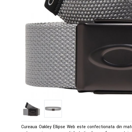
Cureaua Oakley Ellipse Web este confectionata din mater