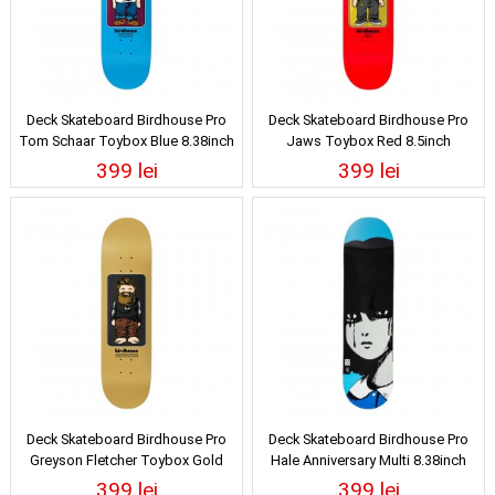
Deck Skateboard Birdhouse Pro
Deck Skateboard Birdhouse Pro
Tom Schaar Toybox Blue 8.38inch
Jaws Toybox Red 8.5inch
399 lei
399 lei
Deck Skateboard Birdhouse Pro
Deck Skateboard Birdhouse Pro
Greyson Fletcher Toybox Gold
Hale Anniversary Multi 8.38inch
8.63inch
399 lei
399 lei