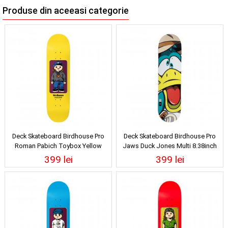
Produse din aceeasi categorie
Deck Skateboard Birdhouse Pro
Deck Skateboard Birdhouse Pro
Roman Pabich Toybox Yellow
Jaws Duck Jones Multi 8.38inch
8.5inch
399 lei
399 lei