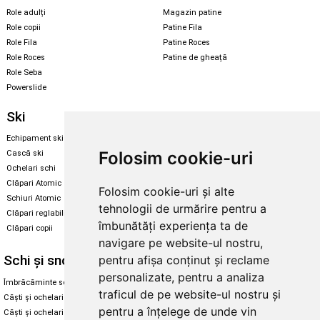
Role adulți
Magazin patine
Role copii
Patine Fila
Role Fila
Patine Roces
Role Roces
Patine de gheață
Role Seba
Powerslide
Ski
Snowboard
Echipament ski
Magazin snowboard
Folosim cookie-uri
Cască ski
Echipament snowboard
Ochelari schi
Legături Rome SDS
Clăpari Atomic
Folosim cookie-uri și alte
Skate & longboard
Schiuri Atomic
tehnologii de urmărire pentru a
Clăpari reglabili
Santa Cruz
îmbunătăți experiența ta de
Clăpari copii
Enuff Skateboards
navigare pe website-ul nostru,
Schi și snowboard
Diverse
pentru afișa conținut și reclame
personalizate, pentru a analiza
Îmbrăcăminte schi și snowboard
Cum aleg rolele
traficul de pe website-ul nostru și
Căști și ochelari de iarnă
Cum aleg ochelarii
pentru a înțelege de unde vin
Căști și ochelari Alpina
Ochelari de soare Oakley