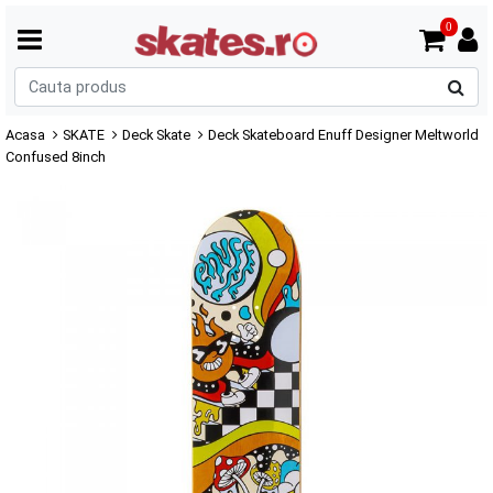
0
C
p
Acasa
SKATE
Deck Skate
Deck Skateboard Enuff Designer Meltworld
Confused 8inch