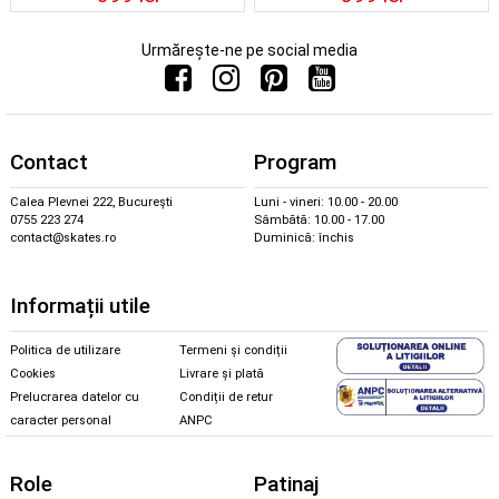
Urmărește-ne pe social media
Contact
Program
Calea Plevnei 222, București
Luni - vineri: 10.00 - 20.00
0755 223 274
Sâmbătă: 10.00 - 17.00
contact@skates.ro
Duminică: închis
Informații utile
Politica de utilizare
Termeni și condiții
Cookies
Livrare și plată
Prelucrarea datelor cu
Condiții de retur
caracter personal
ANPC
Role
Patinaj