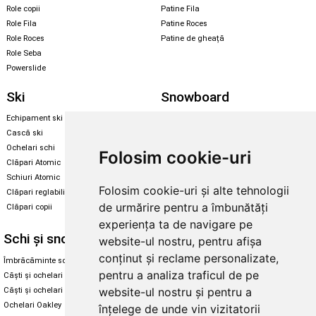
Role copii
Patine Fila
Role Fila
Patine Roces
Role Roces
Patine de gheață
Role Seba
Powerslide
Ski
Snowboard
Echipament ski
Magazin snowboard
Cască ski
Echipament snowboard
Ochelari schi
Legături Rome SDS
Folosim cookie-uri
Clăpari Atomic
Skate & longboard
Schiuri Atomic
Folosim cookie-uri și alte tehnologii
Clăpari reglabili
Santa Cruz
de urmărire pentru a îmbunătăți
Clăpari copii
Enuff Skateboards
experiența ta de navigare pe
Schi și snowboard
Diverse
website-ul nostru, pentru afișa
conținut și reclame personalizate,
Îmbrăcăminte schi și snowboard
Cum aleg rolele
pentru a analiza traficul de pe
Căști și ochelari de iarnă
Cum aleg ochelarii
website-ul nostru și pentru a
Căști și ochelari Alpina
Ochelari de soare Oakley
Ochelari Oakley
Ochelari de soare Alpina
înțelege de unde vin vizitatorii