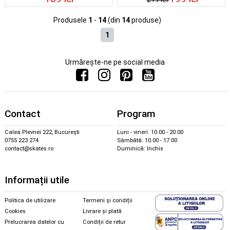
Produsele
1
-
14
(din
14
produse)
1
Urmărește-ne pe social media
Contact
Program
Calea Plevnei 222, București
Luni - vineri: 10.00 - 20.00
0755 223 274
Sâmbătă: 10.00 - 17.00
contact@skates.ro
Duminică: închis
Informații utile
Politica de utilizare
Termeni și condiții
Cookies
Livrare și plată
Prelucrarea datelor cu
Condiții de retur