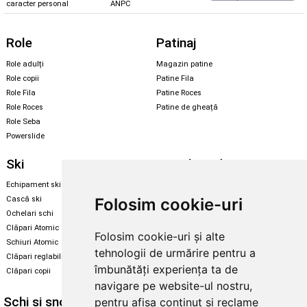
caracter personal
ANPC
Role
Patinaj
Role adulți
Magazin patine
Role copii
Patine Fila
Role Fila
Patine Roces
Role Roces
Patine de gheață
Role Seba
Powerslide
Ski
Snowboard
Echipament ski
Magazin snowboard
Folosim cookie-uri
Cască ski
Echipament snowboard
Ochelari schi
Legături Rome SDS
Clăpari Atomic
Folosim cookie-uri și alte
Skate & longboard
Schiuri Atomic
tehnologii de urmărire pentru a
Clăpari reglabili
Santa Cruz
îmbunătăți experiența ta de
Clăpari copii
Enuff Skateboards
navigare pe website-ul nostru,
Schi și snowboard
Diverse
pentru afișa conținut și reclame