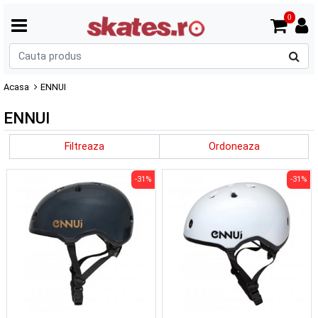
0
C
p
Acasa
ENNUI
ENNUI
Filtreaza
Ordoneaza
-31%
-31%