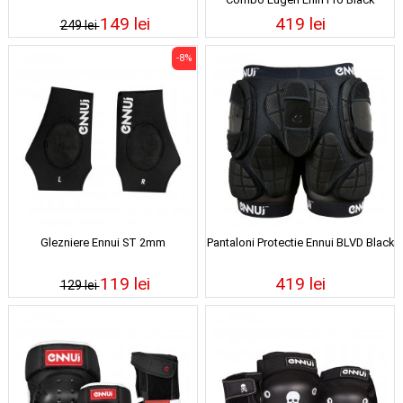
149 lei
419 lei
249 lei
-8%
Glezniere Ennui ST 2mm
Pantaloni Protectie Ennui BLVD Black
119 lei
419 lei
129 lei