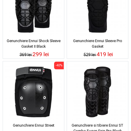
Genunchiere Ennui Shock Sleeve
Genunchiere Ennui Sleeve Pro
Gasket II Black
Gasket
299 lei
419 lei
369 lei
529 lei
-40%
Genunchiere Ennui Street
Genunchiere si tibiere Ennui ST
Combo Eugen Enin Pro Black