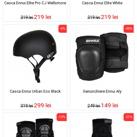
Casca Ennui Elite Pro CJ Wellsmore
Casca Ennui Elite White
219 lei
219 lei
319 lei
319 lei
-6%
-40%
Casca Ennui Urban Eco Black
Genunchiere Ennui Aly
299 lei
149 lei
319 lei
249 lei
-19%
-21%