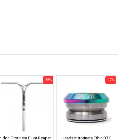
-35%
-17%
hidon Trotineta Blunt Reaper
Headset trotineta Ethic DTC