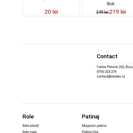
Slick
20 lei
219 lei
349 lei
Contact
Calea Plevnei 222, Bucu
0755 223 274
contact@skates.ro
Role
Patinaj
Role adulți
Magazin patine
Role copii
Patine Fila