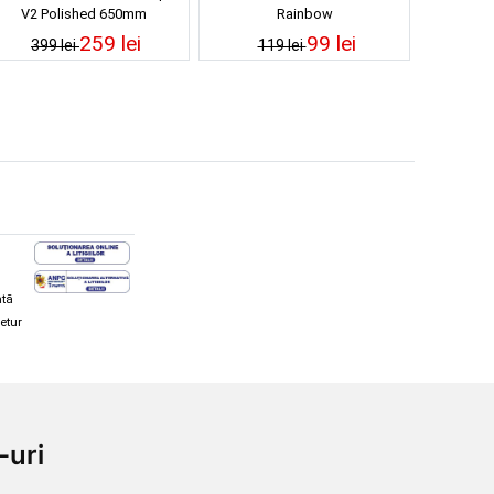
V2 Polished 650mm
Rainbow
259 lei
99 lei
399 lei
119 lei
ată
retur
hi și snowboard
Diverse
-uri
ăcăminte schi și snowboard
Cum aleg rolele
i și ochelari de iarnă
Cum aleg ochelarii