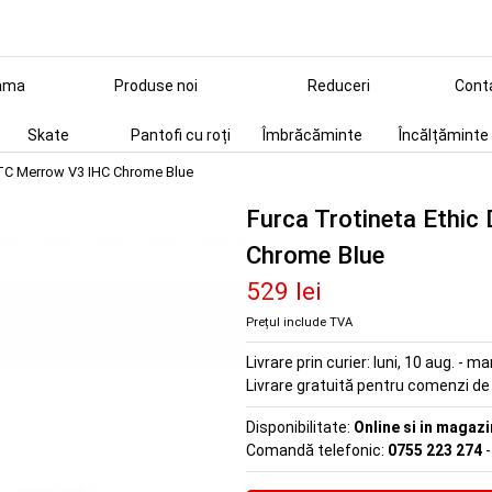
ama
Produse noi
Reduceri
Cont
Skate
Pantofi cu roți
Îmbrăcăminte
Încălțăminte
DTC Merrow V3 IHC Chrome Blue
Furca Trotineta Ethi
Chrome Blue
529 lei
Prețul include TVA
Livrare prin curier:
luni, 10 aug. - ma
Livrare gratuită pentru comenzi d
Disponibilitate:
Online si in magazi
Comandă telefonic:
0755 223 274
-