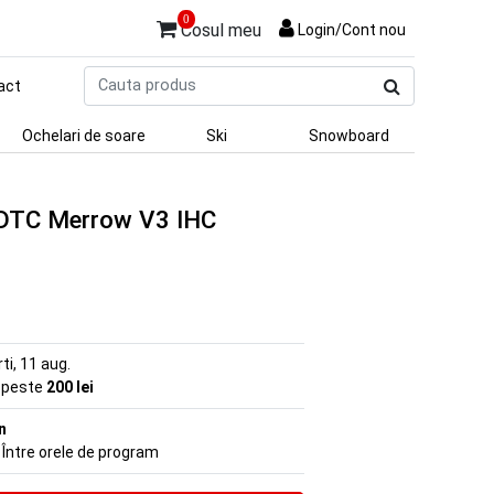
0
Cosul meu
Login/Cont nou
Cauta
act
produs
Ochelari de soare
Ski
Snowboard
c DTC Merrow V3 IHC
rti, 11 aug.
e peste
200 lei
n
 Între orele de program