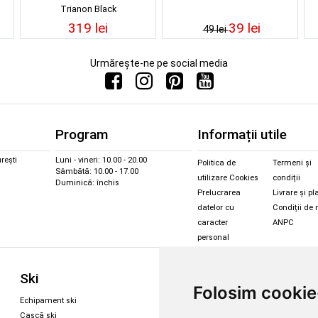
Trianon Black
319 lei
39 lei
49 lei
Urmărește-ne pe social media
Program
Informații utile
rești
Luni - vineri: 10.00 - 20.00
Politica de
Termeni și
Sâmbătă: 10.00 - 17.00
utilizare Cookies
condiții
Duminică: închis
Prelucrarea
Livrare și pl
datelor cu
Condiții de 
caracter
ANPC
personal
Sc
Ski
Snowboard
Folosim cookie
Îmbr
Echipament ski
Magazin snowboard
Cășt
Cască ski
Echipament snowboard