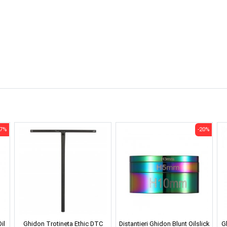
37%
-20%
il
Ghidon Trotineta Ethic DTC
Distantieri Ghidon Blunt Oilslick
G