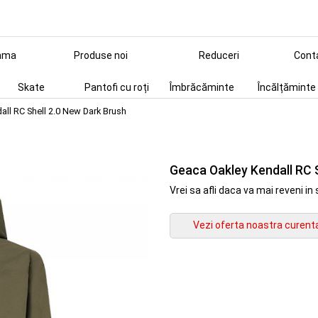
ama
Produse noi
Reduceri
Cont
Skate
Pantofi cu roți
Îmbrăcăminte
Încălțăminte
ll RC Shell 2.0 New Dark Brush
Geaca Oakley Kendall RC 
Vrei sa afli daca va mai reveni 