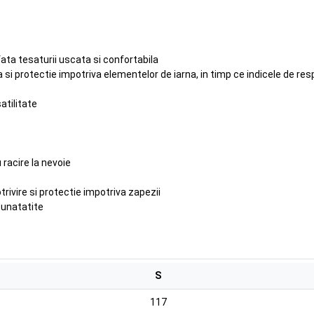
ta tesaturii uscata si confortabila
 protectie impotriva elementelor de iarna, in timp ce indicele de respir
atilitate
 racire la nevoie
rivire si protectie impotriva zapezii
bunatatite
S
117