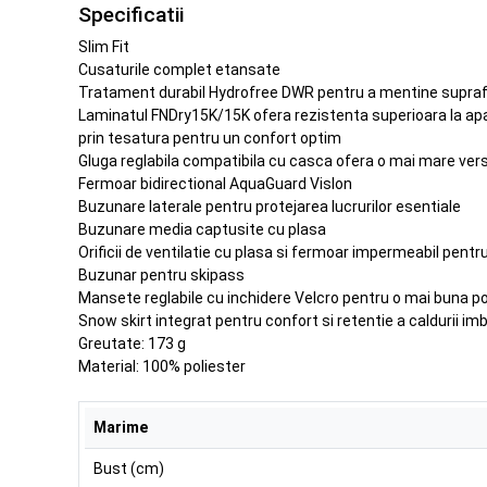
Specificatii
Slim Fit
Cusaturile complet etansate
Tratament durabil Hydrofree DWR pentru a mentine suprafa
Laminatul FNDry15K/15K ofera rezistenta superioara la apa si
prin tesatura pentru un confort optim
Gluga reglabila compatibila cu casca ofera o mai mare vers
Fermoar bidirectional AquaGuard Vislon
Buzunare laterale pentru protejarea lucrurilor esentiale
Buzunare media captusite cu plasa
Orificii de ventilatie cu plasa si fermoar impermeabil pentru
Buzunar pentru skipass
Mansete reglabile cu inchidere Velcro pentru o mai buna pot
Snow skirt integrat pentru confort si retentie a caldurii im
Greutate: 173 g
Material: 100% poliester
Marime
Bust (cm)