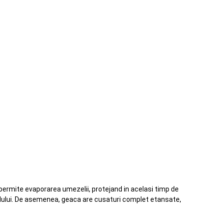
 permite evaporarea umezelii, protejand in acelasi timp de
alului. De asemenea, geaca are cusaturi complet etansate,