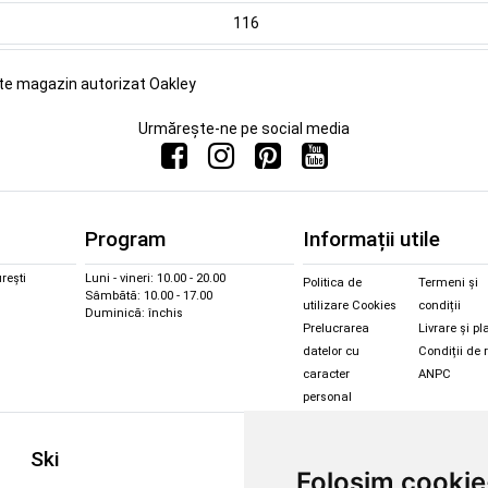
116
ste magazin autorizat Oakley
Urmărește-ne pe social media
Program
Informații utile
rești
Luni - vineri: 10.00 - 20.00
Politica de
Termeni și
Sâmbătă: 10.00 - 17.00
utilizare Cookies
condiții
Duminică: închis
Prelucrarea
Livrare și pl
datelor cu
Condiții de 
caracter
ANPC
personal
Sc
Ski
Snowboard
Folosim cookie