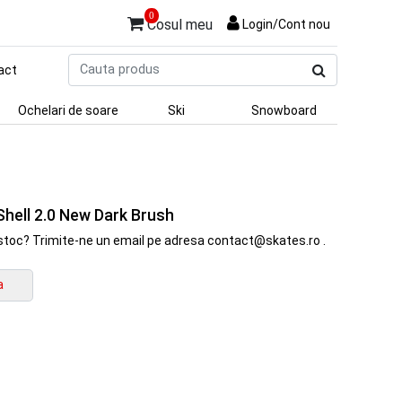
0
Cosul meu
Login/Cont nou
Cauta
act
produs
Ochelari de soare
Ski
Snowboard
Shell 2.0 New Dark Brush
in stoc? Trimite-ne un email pe adresa contact@skates.ro .