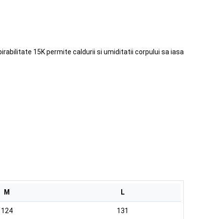
abilitate 15K permite caldurii si umiditatii corpului sa iasa
M
L
124
131