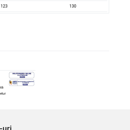
123
130
ată
retur
hi și snowboard
Diverse
-uri