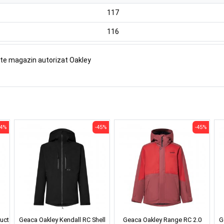
117
116
ste magazin autorizat Oakley
54%
-45%
-45%
uct
Geaca Oakley Kendall RC Shell
Geaca Oakley Range RC 2.0
G