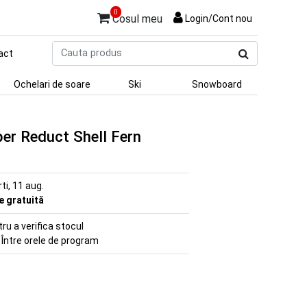
0
Cosul meu
Login/Cont nou
Cauta
act
produs
Ochelari de soare
Ski
Snowboard
er Reduct Shell Fern
rti, 11 aug.
re gratuită
u a verifica stocul
 Între orele de program