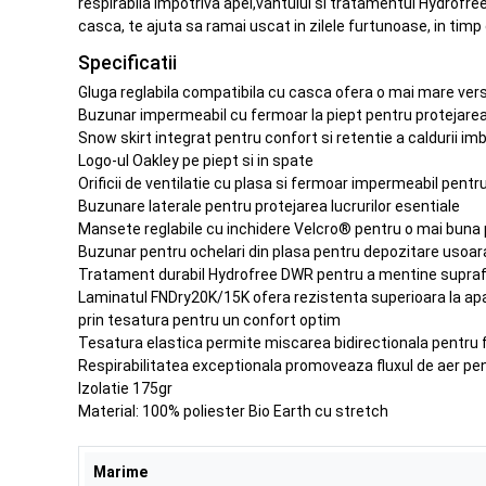
respirabila impotriva apei,vantului si tratamentul Hydrofr
casca, te ajuta sa ramai uscat in zilele furtunoase, in timp 
Specificatii
Gluga reglabila compatibila cu casca ofera o mai mare vers
Buzunar impermeabil cu fermoar la piept pentru protejare
Snow skirt integrat pentru confort si retentie a caldurii im
Logo-ul Oakley pe piept si in spate
Orificii de ventilatie cu plasa si fermoar impermeabil pentru
Buzunare laterale pentru protejarea lucrurilor esentiale
Mansete reglabile cu inchidere Velcro® pentru o mai buna po
Buzunar pentru ochelari din plasa pentru depozitare usoar
Tratament durabil Hydrofree DWR pentru a mentine suprafa
Laminatul FNDry20K/15K ofera rezistenta superioara la apa si
prin tesatura pentru un confort optim
Tesatura elastica permite miscarea bidirectionala pentru fl
Respirabilitatea exceptionala promoveaza fluxul de aer pen
Izolatie 175gr
Material: 100% poliester Bio Earth cu stretch
Marime