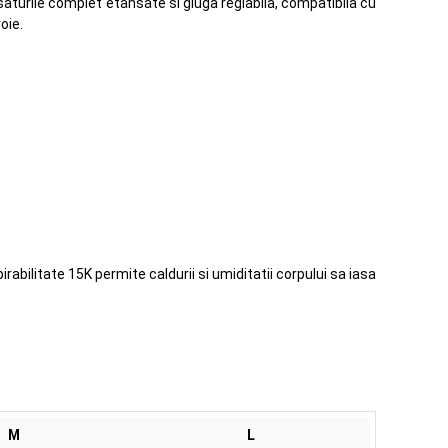
aturile complet etansate si gluga reglabila, compatibila cu
oie.
abilitate 15K permite caldurii si umiditatii corpului sa iasa
M
L