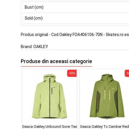
Bust (cm)
Sold (cm)
Produs original - Cod Oakley FOA406106-70N - Skates.ro e
Brand:
OAKLEY
Produse din aceeasi categorie
-50%
-
Geaca Oakley Unbound Gore-Tex
Geaca Oakley Tc Camber Red