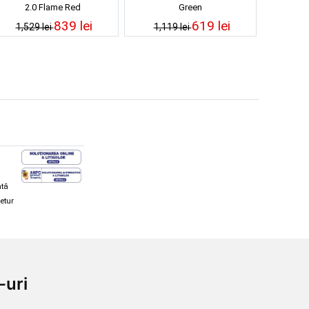
2.0 Flame Red
Green
839 lei
619 lei
1,529 lei
1,119 lei
ată
retur
hi și snowboard
Diverse
-uri
ăcăminte schi și snowboard
Cum aleg rolele
i și ochelari de iarnă
Cum aleg ochelarii