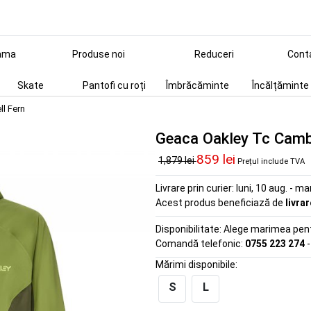
ama
Produse noi
Reduceri
Cont
Skate
Pantofi cu roți
Îmbrăcăminte
Încălțăminte
l Fern
Geaca Oakley Tc Camb
859 lei
1,879 lei
Prețul include TVA
Livrare prin curier:
luni, 10 aug. - ma
Acest produs beneficiază de
livra
Disponibilitate:
Alege marimea pentr
Comandă telefonic:
0755 223 274
-
Mărimi disponibile:
S
L