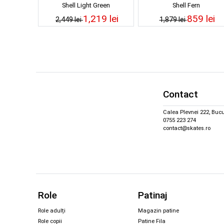
Shell Light Green
Shell Fern
1,219 lei
859 lei
2,449 lei
1,879 lei
Contact
Calea Plevnei 222, Bucu
0755 223 274
contact@skates.ro
Role
Patinaj
Role adulți
Magazin patine
Role copii
Patine Fila