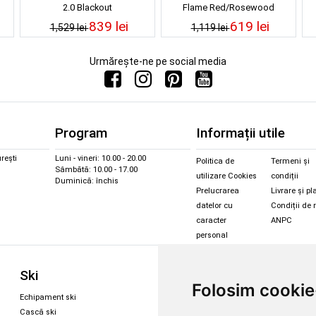
2.0 Blackout
Flame Red/Rosewood
839 lei
619 lei
1,529 lei
1,119 lei
Urmărește-ne pe social media
Program
Informații utile
rești
Luni - vineri: 10.00 - 20.00
Politica de
Termeni și
Sâmbătă: 10.00 - 17.00
utilizare Cookies
condiții
Duminică: închis
Prelucrarea
Livrare și pl
datelor cu
Condiții de 
caracter
ANPC
personal
Sc
Ski
Snowboard
Folosim cookie
Îmbr
Echipament ski
Magazin snowboard
Cășt
Cască ski
Echipament snowboard