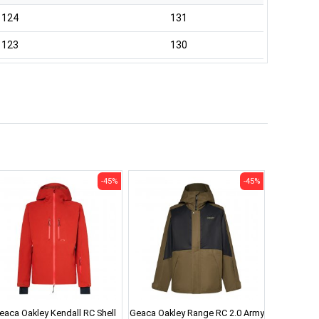
124
131
123
130
-45%
-45%
eaca Oakley Kendall RC Shell
Geaca Oakley Range RC 2.0 Army