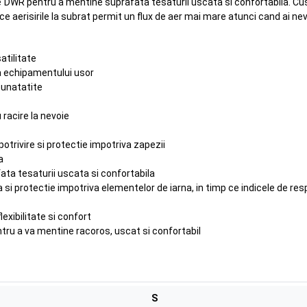
ee DWR pentru a mentine suprafata tesaturii uscata si confortabila. Cus
ce aerisirile la subrat permit un flux de aer mai mare atunci cand ai nev
atilitate
a echipamentului usor
bunatatite
 racire la nevoie
trivire si protectie impotriva zapezii
a
ta tesaturii uscata si confortabila
 protectie impotriva elementelor de iarna, in timp ce indicele de respir
exibilitate si confort
tru a va mentine racoros, uscat si confortabil
S