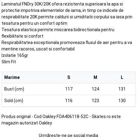
Laminatul FNDry 30K/20K ofera rezistenta superioara la apa si
protectie impotriva elementelor de iarna, in timp ce indicele de
respirabilitate 20K permite caldurii si umiditatii corpului sa iasa prin
tesatura pentru un confort optim
Tesatura elastica permite miscarea bidirectionala pentru
flexibilitate si confort
Respirabilitatea exceptionala promoveaza fluxul de aer pentru a va
mentine racoros, uscat si confortabil
Izolatie 165gr
Slim Fit
Marime
S
M
L
Bust (cm)
117
124
131
Sold (cm)
116
123
130
Produs original - Cod Oakley FOA406118-52C - Skates.ro este
magazin autorizat Oakley
Urmărește-ne pe social media