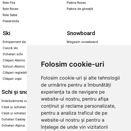
Role Fila
Patine Roces
Role Roces
Patine de gheață
Role Seba
Powerslide
Ski
Snowboard
Echipament ski
Magazin snowboard
Cască ski
Echipament snowboard
Ochelari schi
Legături Rome SDS
Clăpari Atomic
Folosim cookie-uri
Skate & longboard
Schiuri Atomic
Clăpari reglabili
Santa Cruz
Folosim cookie-uri și alte tehnologii
Clăpari copii
Enuff Skateboards
de urmărire pentru a îmbunătăți
Schi și snowboard
Diverse
experiența ta de navigare pe
website-ul nostru, pentru afișa
Îmbrăcăminte schi și snowboard
Cum aleg rolele
conținut și reclame personalizate,
Căști și ochelari de iarnă
Cum aleg ochelarii
pentru a analiza traficul de pe
Căști și ochelari Alpina
Ochelari de soare Oakley
website-ul nostru și pentru a
Ochelari Oakley
Ochelari de soare Alpina
Ochelari Alpina
Intretinere manusi
înțelege de unde vin vizitatorii