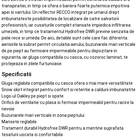
transpiratiei, in timp ce ofera o bariera foarte puternica impotriva
apei si vantului. Un reflector RECCO integrat pe umarul drept
imbunatateste posibilitatea de localizare de catre salvatorii
profesionisti, iar cusaturile complet etansate impiedica infiltrarea
umezelii, in timp ce tratamentul Hydrofree DWR previne senzatia de
piele rece si umeda. De aici, detaliile sunt cele care fac diferenta:
aerisirile la subrat permit circulatia aerului, buzunarele mari verticale
de pe piept au fermoare impermeabile pentru depozitare in
siguranta, iar gluga compatibila cu casca, cu cozoroc laminat, te
protejeaza in zilele furtunoase.
Specificatii
Gluga reglabila compatibila cu casca ofera o mai mare versatilitate
Snow skirt integrat pentru confort si retentie a caldurii imbunatatite
Logo-ul Oakley pe piept si spate
Orificii de ventilatie cu plasa si fermoar impermeabil pentru racire la
nevoie
Buzunarele mari verticale in zona pieptului
Mansete reglabile
Tratament durabil Hydrofree DWR pentru a mentine suprafata
tesaturii uscata si confortabila