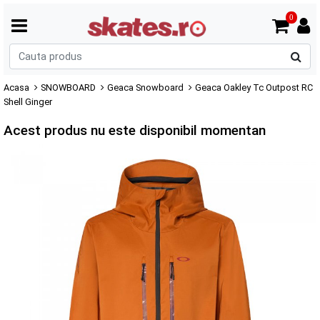
0
C
p
Acasa
SNOWBOARD
Geaca Snowboard
Geaca Oakley Tc Outpost RC
Shell Ginger
Acest produs nu este disponibil momentan