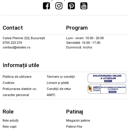
Contact
Program
Calea Plevnei 222, București
Luni - vineri: 10.00 - 20.00
0755 223 274
Sâmbătă: 10.00 - 17.00
contact@skates.ro
Duminică: închis
Informații utile
Politica de utilizare
Termeni și condiții
Cookies
Livrare și plată
Prelucrarea datelor cu
Condiții de retur
caracter personal
ANPC
Role
Patinaj
Role adulți
Magazin patine
Role copii
Patine Fila