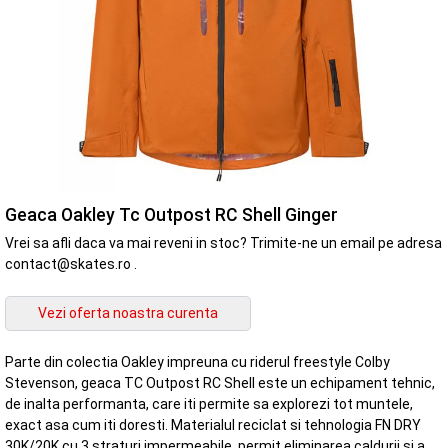
Geaca Oakley Tc Outpost RC Shell Ginger
Vrei sa afli daca va mai reveni in stoc? Trimite-ne un email pe adresa
contact@skates.ro .
Parte din colectia Oakley impreuna cu riderul freestyle Colby
Stevenson, geaca TC Outpost RC Shell este un echipament tehnic,
de inalta performanta, care iti permite sa explorezi tot muntele,
exact asa cum iti doresti. Materialul reciclat si tehnologia FN DRY
30K/20K cu 3 straturi impermeabile, permit eliminarea caldurii si a