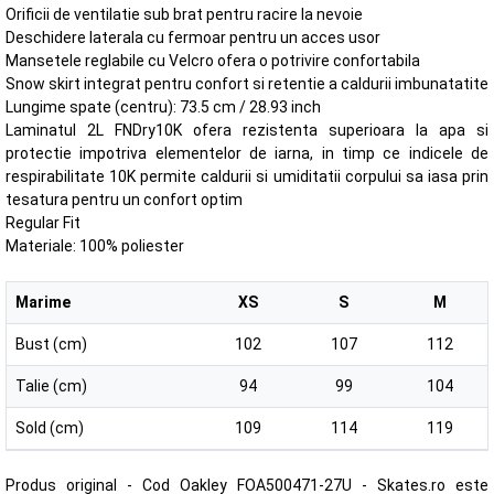
Orificii de ventilatie sub brat pentru racire la nevoie
Deschidere laterala cu fermoar pentru un acces usor
Mansetele reglabile cu Velcro ofera o potrivire confortabila
Snow skirt integrat pentru confort si retentie a caldurii imbunatatite
Lungime spate (centru): 73.5 cm / 28.93 inch
Laminatul 2L FNDry10K ofera rezistenta superioara la apa si
protectie impotriva elementelor de iarna, in timp ce indicele de
respirabilitate 10K permite caldurii si umiditatii corpului sa iasa prin
tesatura pentru un confort optim
Regular Fit
Materiale: 100% poliester
Marime
XS
S
M
Bust (cm)
102
107
112
Talie (cm)
94
99
104
Sold (cm)
109
114
119
Produs original - Cod Oakley FOA500471-27U - Skates.ro este