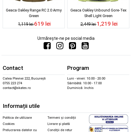
Geaca Oakley Range RC 2.0 Army
Geaca Oakley Unbound Gore-Tex
Green
Shell Light Green
619 lei
1,219 lei
1,119 lei
2,449 lei
Urmărește-ne pe social media
Contact
Program
Calea Plevnei 222, București
Luni - vineri: 10.00 - 20.00
0755 223 274
Sâmbătă: 10.00 - 17.00
contact@skates.ro
Duminică: închis
Informații utile
Politica de utilizare
Termeni și condiții
Cookies
Livrare și plată
Prelucrarea datelor cu
Condiții de retur