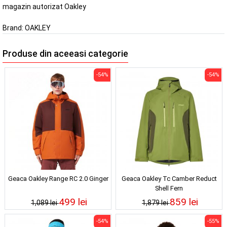
magazin autorizat Oakley
Brand:
OAKLEY
Produse din aceeasi categorie
-54%
-54%
Geaca Oakley Range RC 2.0 Ginger
Geaca Oakley Tc Camber Reduct
Shell Fern
499 lei
859 lei
1,089 lei
1,879 lei
-54%
-55%