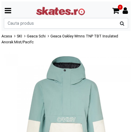
0
C
p
Acasa
SKI
Geaca Schi
Geaca Oakley Wmns TNP TBT Insulated
Anorak Mist/Pacifc