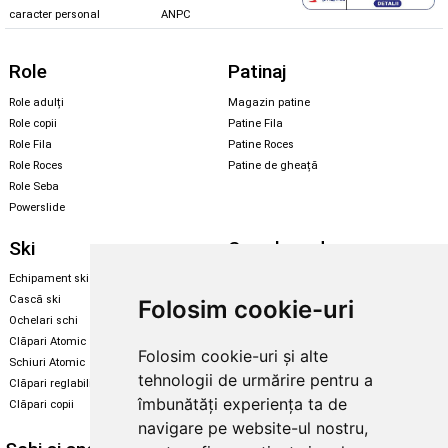
caracter personal
ANPC
Role
Patinaj
Role adulți
Magazin patine
Role copii
Patine Fila
Role Fila
Patine Roces
Role Roces
Patine de gheață
Role Seba
Powerslide
Ski
Snowboard
Echipament ski
Magazin snowboard
Cască ski
Echipament snowboard
Folosim cookie-uri
Ochelari schi
Legături Rome SDS
Clăpari Atomic
Folosim cookie-uri și alte
Skate & longboard
Schiuri Atomic
tehnologii de urmărire pentru a
Clăpari reglabili
Santa Cruz
îmbunătăți experiența ta de
Clăpari copii
Enuff Skateboards
navigare pe website-ul nostru,