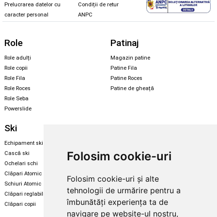
Prelucrarea datelor cu
Condiții de retur
caracter personal
ANPC
Role
Patinaj
Role adulți
Magazin patine
Role copii
Patine Fila
Role Fila
Patine Roces
Role Roces
Patine de gheață
Role Seba
Powerslide
Ski
Snowboard
Echipament ski
Magazin snowboard
Folosim cookie-uri
Cască ski
Echipament snowboard
Ochelari schi
Legături Rome SDS
Clăpari Atomic
Folosim cookie-uri și alte
Skate & longboard
Schiuri Atomic
tehnologii de urmărire pentru a
Clăpari reglabili
Santa Cruz
îmbunătăți experiența ta de
Clăpari copii
Enuff Skateboards
navigare pe website-ul nostru,