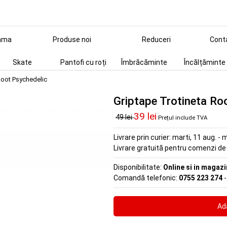
ama
Produse noi
Reduceri
Cont
Skate
Pantofi cu roți
Îmbrăcăminte
Încălțăminte
Root Psychedelic
Griptape Trotineta Ro
39 lei
49 lei
Prețul include TVA
Livrare prin curier:
marti, 11 aug. - m
Livrare gratuită pentru comenzi d
Disponibilitate:
Online si in magazi
Comandă telefonic:
0755 223 274
-