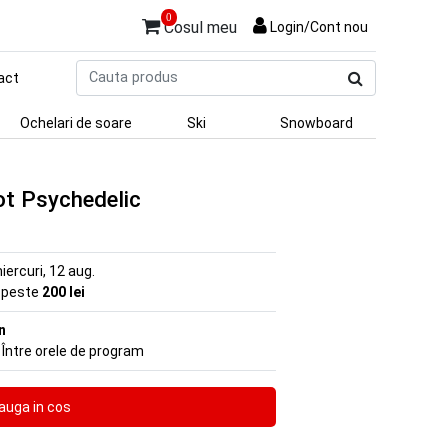
0
Cosul meu
Login/Cont nou
Cauta
act
produs
Ochelari de soare
Ski
Snowboard
ot Psychedelic
iercuri, 12 aug.
e peste
200 lei
n
 Între orele de program