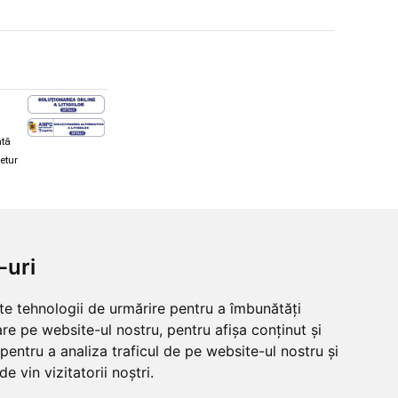
ată
retur
hi și snowboard
Diverse
-uri
ăcăminte schi și snowboard
Cum aleg rolele
i și ochelari de iarnă
Cum aleg ochelarii
lte tehnologii de urmărire pentru a îmbunătăți
i și ochelari Alpina
Ochelari de soare Oakley
re pe website-ul nostru, pentru afișa conținut și
lari Oakley
Ochelari de soare Alpina
lari Alpina
Intretinere manusi
pentru a analiza traficul de pe website-ul nostru și
e vin vizitatorii noștri.