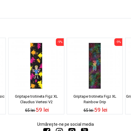
-9%
-9%
sic
Griptape trotineta Figz XL
Griptape trotineta Figz XL
Gri
Claudius Vertesi V2
Rainbow Drip
59 lei
59 lei
65 lei
65 lei
Urmărește-ne pe social media