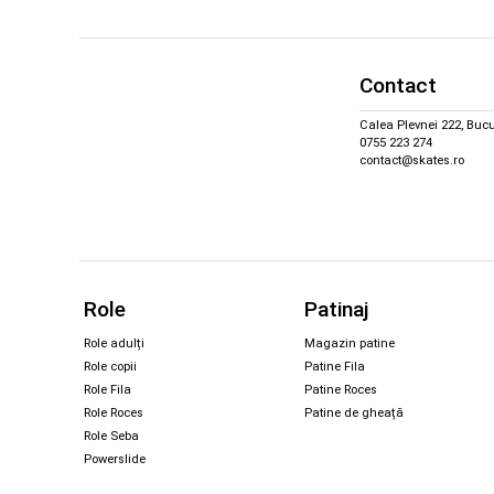
Contact
Calea Plevnei 222, Bucu
0755 223 274
contact@skates.ro
Role
Patinaj
Role adulți
Magazin patine
Role copii
Patine Fila
Role Fila
Patine Roces
Role Roces
Patine de gheață
Role Seba
Powerslide