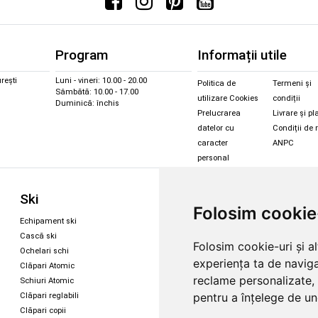
Program
Informații utile
rești
Luni - vineri: 10.00 - 20.00
Politica de
Termeni și
Sâmbătă: 10.00 - 17.00
utilizare Cookies
condiții
Duminică: închis
Prelucrarea
Livrare și pl
datelor cu
Condiții de 
caracter
ANPC
personal
Sc
Ski
Snowboard
Folosim cookie
Îmbr
Echipament ski
Magazin snowboard
Cășt
Cască ski
Echipament snowboard
Folosim cookie-uri și a
Cășt
Ochelari schi
Legături Rome SDS
experiența ta de naviga
Oche
Clăpari Atomic
Skate & longboard
Oche
reclame personalizate, 
Schiuri Atomic
pentru a înțelege de und
Clăpari reglabili
Santa Cruz
Clăpari copii
Enuff Skateboards