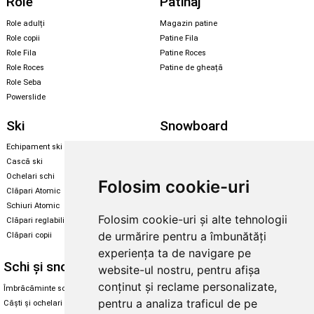
Role
Patinaj
Role adulți
Magazin patine
Role copii
Patine Fila
Role Fila
Patine Roces
Role Roces
Patine de gheață
Role Seba
Powerslide
Ski
Snowboard
Echipament ski
Magazin snowboard
Cască ski
Echipament snowboard
Ochelari schi
Legături Rome SDS
Folosim cookie-uri
Clăpari Atomic
Skate & longboard
Schiuri Atomic
Folosim cookie-uri și alte tehnologii
Clăpari reglabili
Santa Cruz
de urmărire pentru a îmbunătăți
Clăpari copii
Enuff Skateboards
experiența ta de navigare pe
Schi și snowboard
Diverse
website-ul nostru, pentru afișa
conținut și reclame personalizate,
Îmbrăcăminte schi și snowboard
Cum aleg rolele
pentru a analiza traficul de pe
Căști și ochelari de iarnă
Cum aleg ochelarii