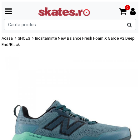
0
C
p
Acasa
SHOES
Incaltaminte New Balance Fresh Foam X Garoe V2 Deep
End/Black