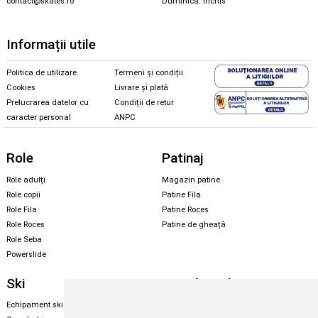
contact@skates.ro
Duminică: închis
Informații utile
Politica de utilizare
Termeni și condiții
Cookies
Livrare și plată
Prelucrarea datelor cu
Condiții de retur
caracter personal
ANPC
Role
Patinaj
Role adulți
Magazin patine
Role copii
Patine Fila
Role Fila
Patine Roces
Role Roces
Patine de gheață
Role Seba
Powerslide
Ski
Snowboard
Echipament ski
Magazin snowboard