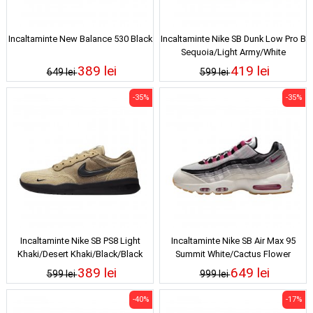
Incaltaminte New Balance 530 Black
Incaltaminte Nike SB Dunk Low Pro B
Sequoia/Light Army/White
389 lei
419 lei
649 lei
599 lei
-35%
-35%
Incaltaminte Nike SB PS8 Light
Incaltaminte Nike SB Air Max 95
Khaki/Desert Khaki/Black/Black
Summit White/Cactus Flower
389 lei
649 lei
599 lei
999 lei
-40%
-17%