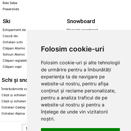
Role Seba
Powerslide
Ski
Snowboard
Echipament ski
Magazin snowboard
Cască ski
Echipament snowboard
Ochelari schi
Legături Rome SDS
Folosim cookie-uri
Clăpari Atomic
Skate & longboard
Schiuri Atomic
Clăpari reglabili
Folosim cookie-uri și alte tehnologii
Santa Cruz
Clăpari copii
de urmărire pentru a îmbunătăți
Enuff Skateboards
experiența ta de navigare pe
Schi și snowboard
Diverse
website-ul nostru, pentru afișa
Îmbrăcăminte schi și snowboard
Cum aleg rolele
conținut și reclame personalizate,
Căști și ochelari de iarnă
Cum aleg ochelarii
pentru a analiza traficul de pe
Căști și ochelari Alpina
Ochelari de soare Oakley
website-ul nostru și pentru a
Ochelari Oakley
Ochelari de soare Alpina
înțelege de unde vin vizitatorii
Ochelari Alpina
Intretinere manusi
noștri.