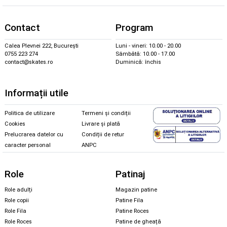
Contact
Program
Calea Plevnei 222, București
Luni - vineri: 10.00 - 20.00
0755 223 274
Sâmbătă: 10.00 - 17.00
contact@skates.ro
Duminică: închis
Informații utile
Politica de utilizare
Termeni și condiții
Cookies
Livrare și plată
Prelucrarea datelor cu
Condiții de retur
caracter personal
ANPC
Role
Patinaj
Role adulți
Magazin patine
Role copii
Patine Fila
Role Fila
Patine Roces
Role Roces
Patine de gheață