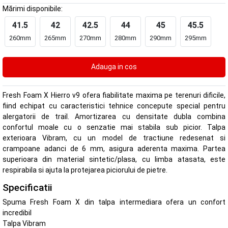
Mărimi disponibile:
41.5
42
42.5
44
45
45.5
260mm
265mm
270mm
280mm
290mm
295mm
Fresh Foam X Hierro v9 ofera fiabilitate maxima pe terenuri dificile,
fiind echipat cu caracteristici tehnice concepute special pentru
alergatorii de trail. Amortizarea cu densitate dubla combina
confortul moale cu o senzatie mai stabila sub picior. Talpa
exterioara Vibram, cu un model de tractiune redesenat si
crampoane adanci de 6 mm, asigura aderenta maxima. Partea
superioara din material sintetic/plasa, cu limba atasata, este
respirabila si ajuta la protejarea piciorului de pietre.
Specificatii
Spuma Fresh Foam X din talpa intermediara ofera un confort
incredibil
Talpa Vibram