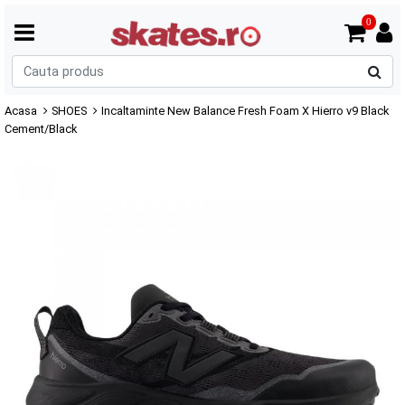
0
C
p
Acasa
SHOES
Incaltaminte New Balance Fresh Foam X Hierro v9 Black
Cement/Black