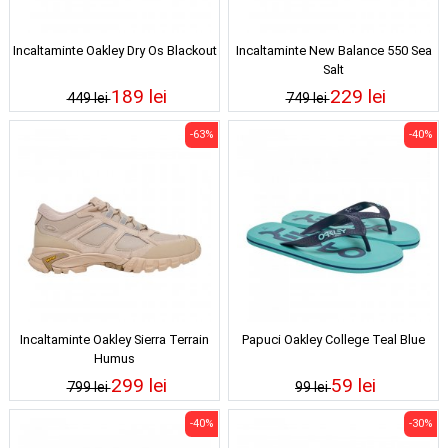
Incaltaminte Oakley Dry Os Blackout
Incaltaminte New Balance 550 Sea
Salt
189 lei
229 lei
449 lei
749 lei
-63%
-40%
Incaltaminte Oakley Sierra Terrain
Papuci Oakley College Teal Blue
Humus
299 lei
59 lei
799 lei
99 lei
-40%
-30%