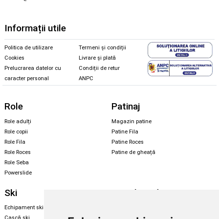
Informații utile
Politica de utilizare
Termeni și condiții
Cookies
Livrare și plată
Prelucrarea datelor cu
Condiții de retur
caracter personal
ANPC
Role
Patinaj
Role adulți
Magazin patine
Role copii
Patine Fila
Role Fila
Patine Roces
Role Roces
Patine de gheață
Role Seba
Powerslide
Ski
Snowboard
Echipament ski
Magazin snowboard
Cască ski
Echipament snowboard