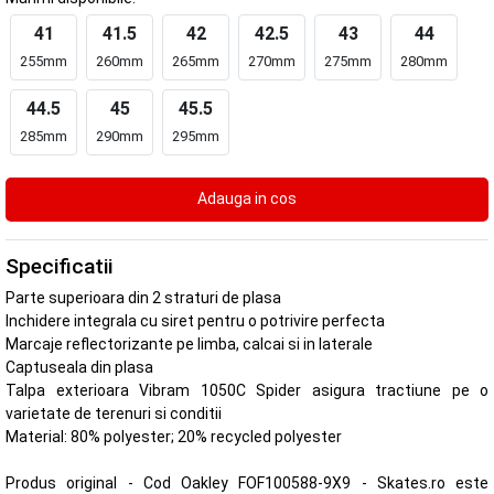
41
41.5
42
42.5
43
44
255mm
260mm
265mm
270mm
275mm
280mm
44.5
45
45.5
285mm
290mm
295mm
Specificatii
Parte superioara din 2 straturi de plasa
Inchidere integrala cu siret pentru o potrivire perfecta
Marcaje reflectorizante pe limba, calcai si in laterale
Captuseala din plasa
Talpa exterioara Vibram 1050C Spider asigura tractiune pe o
varietate de terenuri si conditii
Material: 80% polyester; 20% recycled polyester
Produs original - Cod Oakley FOF100588-9X9 - Skates.ro este