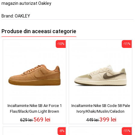
magazin autorizat Oakley
Brand:
OAKLEY
Produse din aceeasi categorie
-10%
-11%
Incaltaminte Nike SB Air Force 1
Incaltaminte Nike SB Code 58 Pale
Flax/Black/Gum Light Brown
Ivory/Khaki/Muslin/Celadon
569 lei
399 lei
629 lei
449 lei
-8%
-11%