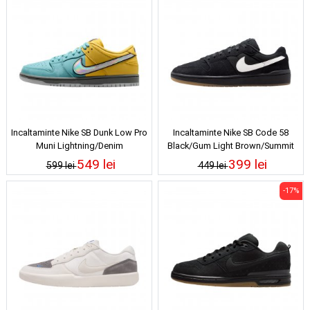
Incaltaminte Nike SB Dunk Low Pro
Incaltaminte Nike SB Code 58
Muni Lightning/Denim
Black/Gum Light Brown/Summit
Turquoise/Iron Grey/Wolf Grey
White
549 lei
399 lei
599 lei
449 lei
-17%