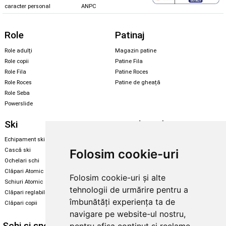
caracter personal
ANPC
Role
Patinaj
Role adulți
Magazin patine
Role copii
Patine Fila
Role Fila
Patine Roces
Role Roces
Patine de gheață
Role Seba
Powerslide
Ski
Snowboard
Echipament ski
Magazin snowboard
Folosim cookie-uri
Cască ski
Echipament snowboard
Ochelari schi
Legături Rome SDS
Clăpari Atomic
Folosim cookie-uri și alte
Skate & longboard
Schiuri Atomic
tehnologii de urmărire pentru a
Clăpari reglabili
Santa Cruz
îmbunătăți experiența ta de
Clăpari copii
Enuff Skateboards
navigare pe website-ul nostru,
Schi și snowboard
Diverse