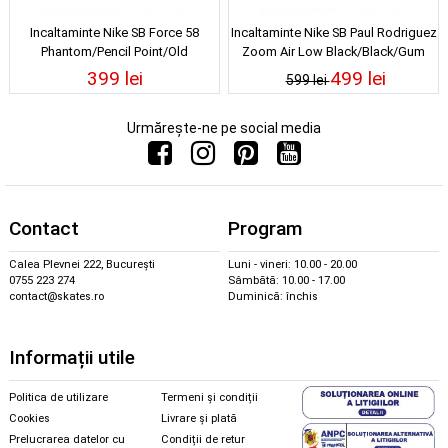
Incaltaminte Nike SB Force 58
Incaltaminte Nike SB Paul Rodriguez
Phantom/Pencil Point/Old
Zoom Air Low Black/Black/Gum
Royal/Light Orewood Brown
Light Brown/Black
399 lei
499 lei
599 lei
Urmărește-ne pe social media
Contact
Program
Calea Plevnei 222, București
Luni - vineri: 10.00 - 20.00
0755 223 274
Sâmbătă: 10.00 - 17.00
contact@skates.ro
Duminică: închis
Informații utile
Politica de utilizare
Termeni și condiții
Cookies
Livrare și plată
Prelucrarea datelor cu
Condiții de retur