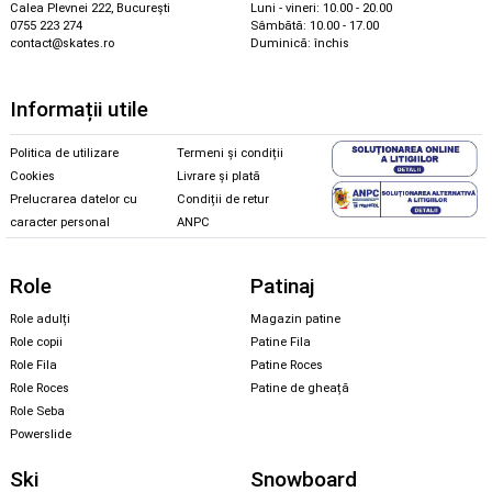
Calea Plevnei 222, București
Luni - vineri: 10.00 - 20.00
0755 223 274
Sâmbătă: 10.00 - 17.00
contact@skates.ro
Duminică: închis
Informații utile
Politica de utilizare
Termeni și condiții
Cookies
Livrare și plată
Prelucrarea datelor cu
Condiții de retur
caracter personal
ANPC
Role
Patinaj
Role adulți
Magazin patine
Role copii
Patine Fila
Role Fila
Patine Roces
Role Roces
Patine de gheață
Role Seba
Powerslide
Ski
Snowboard