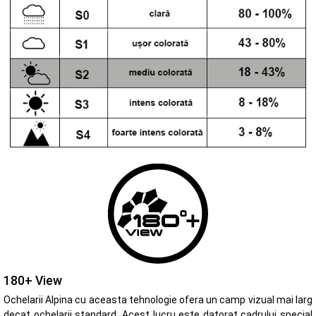
180+ View
Ochelarii Alpina cu aceasta tehnologie ofera un camp vizual mai larg
decat ochelarii standard. Acest lucru este datorat cadrului special