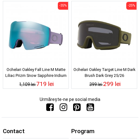
-35%
-25%
Ochelari Oakley Fall Line M Matte
Ochelari Oakley Target Line M Dark
Liliac Prizm Snow Sapphire Iridium
Brush Dark Grey 25/26
25/26
719 lei
299 lei
1,109 lei
399 lei
Urmărește-ne pe social media
Contact
Program