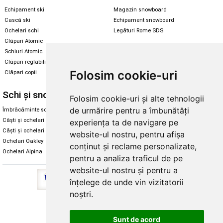
Echipament ski
Magazin snowboard
Cască ski
Echipament snowboard
Ochelari schi
Legături Rome SDS
Clăpari Atomic
Skate & longboard
Schiuri Atomic
Clăpari reglabili
Santa Cruz
Folosim cookie-uri
Clăpari copii
Enuff Skateboards
Schi și snowboard
Diverse
Folosim cookie-uri și alte tehnologii
de urmărire pentru a îmbunătăți
Îmbrăcăminte schi și snowboard
Cum aleg rolele
Căști și ochelari de iarnă
Cum aleg ochelarii
experiența ta de navigare pe
Căști și ochelari Alpina
Ochelari de soare Oakley
website-ul nostru, pentru afișa
Ochelari Oakley
Ochelari de soare Alpina
conținut și reclame personalizate,
Ochelari Alpina
Intretinere manusi
pentru a analiza traficul de pe
website-ul nostru și pentru a
înțelege de unde vin vizitatorii
noștri.
Copyright © 2026 Skates.ro | SC Zmart Skating SRL
Sunt de acord