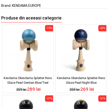
Brand:
KENDAMA EUROPE
Produse din aceeasi categorie
-19%
-25%
Kendama Okendama Splatter Revo
Kendama Okendama Splatter Revo
Glaze Pearl Gentian Blue/Teal
Glaze Pearl Night Blue
289 lei
269 lei
359 lei
359 lei
-31%
-31%