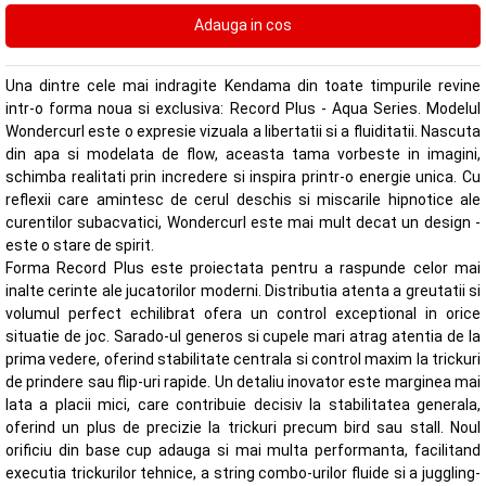
Una dintre cele mai indragite Kendama din toate timpurile revine
intr-o forma noua si exclusiva: Record Plus - Aqua Series. Modelul
Wondercurl este o expresie vizuala a libertatii si a fluiditatii. Nascuta
din apa si modelata de flow, aceasta tama vorbeste in imagini,
schimba realitati prin incredere si inspira printr-o energie unica. Cu
reflexii care amintesc de cerul deschis si miscarile hipnotice ale
curentilor subacvatici, Wondercurl este mai mult decat un design -
este o stare de spirit.
Forma Record Plus este proiectata pentru a raspunde celor mai
inalte cerinte ale jucatorilor moderni. Distributia atenta a greutatii si
volumul perfect echilibrat ofera un control exceptional in orice
situatie de joc. Sarado-ul generos si cupele mari atrag atentia de la
prima vedere, oferind stabilitate centrala si control maxim la trickuri
de prindere sau flip-uri rapide. Un detaliu inovator este marginea mai
lata a placii mici, care contribuie decisiv la stabilitatea generala,
oferind un plus de precizie la trickuri precum bird sau stall. Noul
orificiu din base cup adauga si mai multa performanta, facilitand
executia trickurilor tehnice, a string combo-urilor fluide si a juggling-