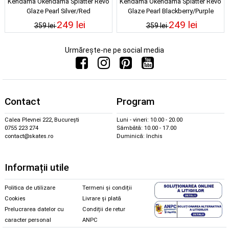
Kendama Okendama Splatter Revo
Kendama Okendama Splatter Revo
Glaze Pearl Silver/Red
Glaze Pearl Blackberry/Purple
249 lei
249 lei
359 lei
359 lei
Urmărește-ne pe social media
Contact
Program
Calea Plevnei 222, București
Luni - vineri: 10.00 - 20.00
0755 223 274
Sâmbătă: 10.00 - 17.00
contact@skates.ro
Duminică: închis
Informații utile
Politica de utilizare
Termeni și condiții
Cookies
Livrare și plată
Prelucrarea datelor cu
Condiții de retur
caracter personal
ANPC