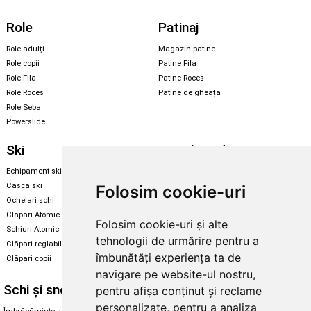
Role
Patinaj
Role adulți
Magazin patine
Role copii
Patine Fila
Role Fila
Patine Roces
Role Roces
Patine de gheață
Role Seba
Powerslide
Ski
Snowboard
Echipament ski
Magazin snowboard
Cască ski
Echipament snowboard
Folosim cookie-uri
Ochelari schi
Legături Rome SDS
Clăpari Atomic
Folosim cookie-uri și alte
Skate & longboard
Schiuri Atomic
tehnologii de urmărire pentru a
Clăpari reglabili
Santa Cruz
îmbunătăți experiența ta de
Clăpari copii
Enuff Skateboards
navigare pe website-ul nostru,
Schi și snowboard
Diverse
pentru afișa conținut și reclame
personalizate, pentru a analiza