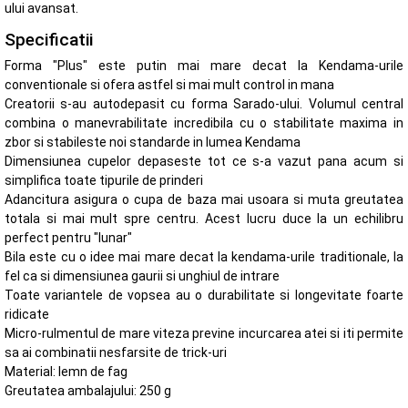
ului avansat.
Specificatii
Forma "Plus" este putin mai mare decat la Kendama-urile
conventionale si ofera astfel si mai mult control in mana
Creatorii s-au autodepasit cu forma Sarado-ului. Volumul central
combina o manevrabilitate incredibila cu o stabilitate maxima in
zbor si stabileste noi standarde in lumea Kendama
Dimensiunea cupelor depaseste tot ce s-a vazut pana acum si
simplifica toate tipurile de prinderi
Adancitura asigura o cupa de baza mai usoara si muta greutatea
totala si mai mult spre centru. Acest lucru duce la un echilibru
perfect pentru "lunar"
Bila este cu o idee mai mare decat la kendama-urile traditionale, la
fel ca si dimensiunea gaurii si unghiul de intrare
Toate variantele de vopsea au o durabilitate si longevitate foarte
ridicate
Micro-rulmentul de mare viteza previne incurcarea atei si iti permite
sa ai combinatii nesfarsite de trick-uri
Material: lemn de fag
Greutatea ambalajului: 250 g