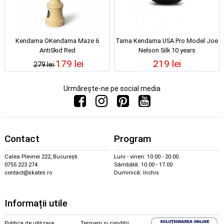
Kendama OKendama Maze 6
Tama Kendama USA Pro Model Joe
AntiSkid Red
Nelson Silk 10 years
179 lei
219 lei
279 lei
Urmărește-ne pe social media
Contact
Program
Calea Plevnei 222, București
Luni - vineri: 10.00 - 20.00
0755 223 274
Sâmbătă: 10.00 - 17.00
contact@skates.ro
Duminică: închis
Informații utile
Politica de utilizare
Termeni și condiții