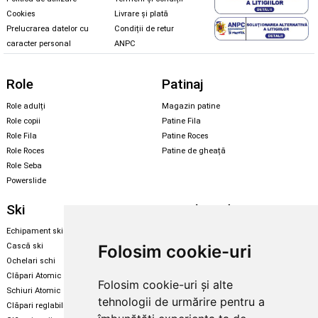
Cookies
Livrare și plată
Prelucrarea datelor cu
Condiții de retur
caracter personal
ANPC
Role
Patinaj
Role adulți
Magazin patine
Role copii
Patine Fila
Role Fila
Patine Roces
Role Roces
Patine de gheață
Role Seba
Powerslide
Ski
Snowboard
Echipament ski
Magazin snowboard
Folosim cookie-uri
Cască ski
Echipament snowboard
Ochelari schi
Legături Rome SDS
Clăpari Atomic
Folosim cookie-uri și alte
Skate & longboard
Schiuri Atomic
tehnologii de urmărire pentru a
Clăpari reglabili
Santa Cruz