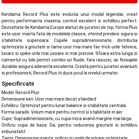
Kendama Record Plus este evolutia unui model legendar, creat
pentru performanta maxima, control excelent si echilibru perfect.
Dezvoltata de Kendama Europe alaturi de jucatori de top, forma Plus
este usor marita fata de modelele clasice, oferind prindere sigura si
stabilitate superioara. Cupele supradimensionate, distributia
optimizata a greutatii si tama usor mai mare fac trick-urile tehnice,
lunars si spike-urile mai usoare si mai precise. Sfoara extra lunga si
rulmentul cu bile permit combo-uri fluide, fara rasuciri, iar finisajele
durabile asigura aderenta excelenta. Creata pentru jucatori avansati
si profesionisti, Record Plus iti duce jocul la nivelul urmator.
Specifircatii
Model: Record Plus
Dimensiune ken: Usor mai mare decat standard
Echilibru: Optimizat pentru lunar balance si stabilitate centrala
Forma sarado: Volum mare pentru control si stabilitate in aer
Cupe: Supradimensionate, cu cupa mica avand margine mai larga
Orificiu cupa de baza: Da, pentru reducerea greutatii si echilibru
imbunatatit
Tama: Dimensiune marita, orificiu si unghi de intrare optimizate