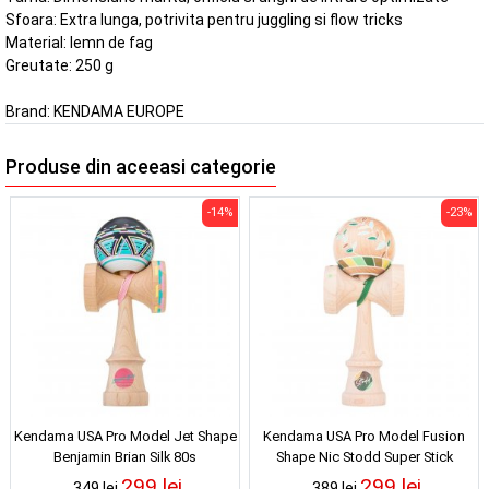
Sfoara: Extra lunga, potrivita pentru juggling si flow tricks
Material: lemn de fag
Greutate: 250 g
Brand:
KENDAMA EUROPE
Produse din aceeasi categorie
-14%
-23%
Kendama USA Pro Model Jet Shape
Kendama USA Pro Model Fusion
Benjamin Brian Silk 80s
Shape Nic Stodd Super Stick
299 lei
299 lei
349 lei
389 lei