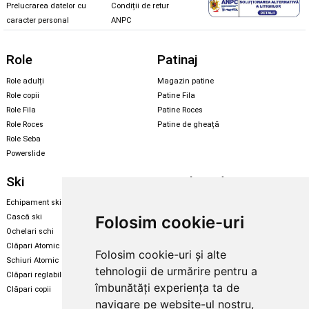
Prelucrarea datelor cu
Condiții de retur
caracter personal
ANPC
Role
Patinaj
Role adulți
Magazin patine
Role copii
Patine Fila
Role Fila
Patine Roces
Role Roces
Patine de gheață
Role Seba
Powerslide
Ski
Snowboard
Echipament ski
Magazin snowboard
Folosim cookie-uri
Cască ski
Echipament snowboard
Ochelari schi
Legături Rome SDS
Clăpari Atomic
Folosim cookie-uri și alte
Skate & longboard
Schiuri Atomic
tehnologii de urmărire pentru a
Clăpari reglabili
Santa Cruz
îmbunătăți experiența ta de
Clăpari copii
Enuff Skateboards
navigare pe website-ul nostru,