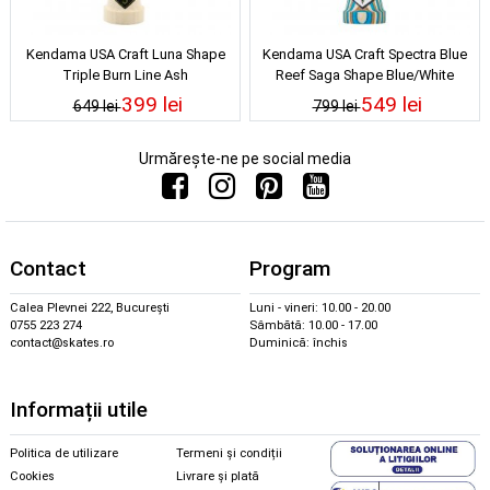
Kendama USA Craft Luna Shape
Kendama USA Craft Spectra Blue
Triple Burn Line Ash
Reef Saga Shape Blue/White
399 lei
549 lei
649 lei
799 lei
Urmărește-ne pe social media
Contact
Program
Calea Plevnei 222, București
Luni - vineri: 10.00 - 20.00
0755 223 274
Sâmbătă: 10.00 - 17.00
contact@skates.ro
Duminică: închis
Informații utile
Politica de utilizare
Termeni și condiții
Cookies
Livrare și plată