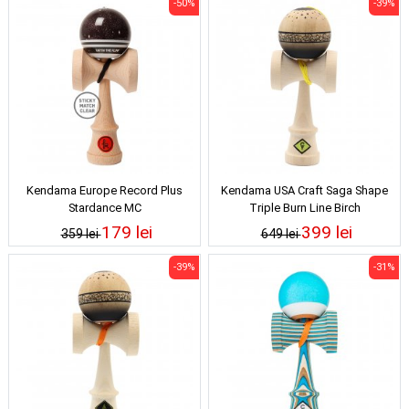
-50%
-39%
Kendama Europe Record Plus
Kendama USA Craft Saga Shape
Stardance MC
Triple Burn Line Birch
179 lei
399 lei
359 lei
649 lei
-39%
-31%