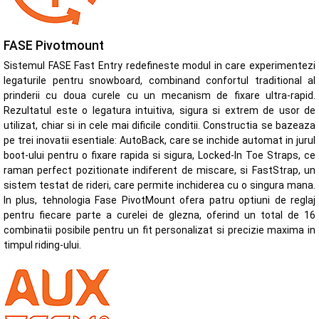
FASE Pivotmount
Sistemul FASE Fast Entry redefineste modul in care experimentezi
legaturile pentru snowboard, combinand confortul traditional al
prinderii cu doua curele cu un mecanism de fixare ultra-rapid.
Rezultatul este o legatura intuitiva, sigura si extrem de usor de
utilizat, chiar si in cele mai dificile conditii. Constructia se bazeaza
pe trei inovatii esentiale: AutoBack, care se inchide automat in jurul
boot-ului pentru o fixare rapida si sigura, Locked-In Toe Straps, ce
raman perfect pozitionate indiferent de miscare, si FastStrap, un
sistem testat de rideri, care permite inchiderea cu o singura mana.
In plus, tehnologia Fase PivotMount ofera patru optiuni de reglaj
pentru fiecare parte a curelei de glezna, oferind un total de 16
combinatii posibile pentru un fit personalizat si precizie maxima in
timpul riding-ului.