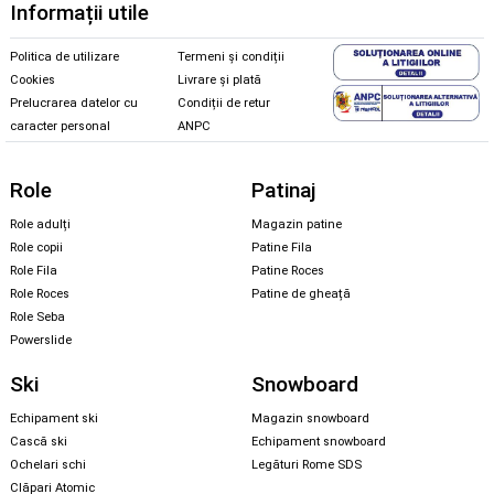
Informații utile
Politica de utilizare
Termeni și condiții
Cookies
Livrare și plată
Prelucrarea datelor cu
Condiții de retur
caracter personal
ANPC
Role
Patinaj
Role adulți
Magazin patine
Role copii
Patine Fila
Role Fila
Patine Roces
Role Roces
Patine de gheață
Role Seba
Powerslide
Ski
Snowboard
Echipament ski
Magazin snowboard
Cască ski
Echipament snowboard
Ochelari schi
Legături Rome SDS
Clăpari Atomic