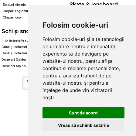
Skate & longboard
Schiuri Atomic
Clăpari reglabili
Santa Cruz
Clăpari copii
Enuff Skateboards
Folosim cookie-uri
Schi și snowboard
Diverse
Folosim cookie-uri și alte tehnologii
Îmbrăcăminte schi și snowboard
Cum aleg rolele
de urmărire pentru a îmbunătăți
Căști și ochelari de iarnă
Cum aleg ochelarii
experiența ta de navigare pe
Căști și ochelari Alpina
Ochelari de soare Oakley
Ochelari Oakley
Ochelari de soare Alpina
website-ul nostru, pentru afișa
Ochelari Alpina
Intretinere manusi
conținut și reclame personalizate,
pentru a analiza traficul de pe
website-ul nostru și pentru a
înțelege de unde vin vizitatorii
noștri.
Copyright © 2026 Skates.ro | SC Zmart Skating SRL
Sunt de acord
Vreau să schimb setările