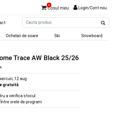
0
Cosul meu
Login/Cont nou
Cauta
act
produs
Ochelari de soare
Ski
Snowboard
Rome Trace AW Black 25/26
VA
iercuri, 12 aug.
re gratuită
u a verifica stocul
 Între orele de program