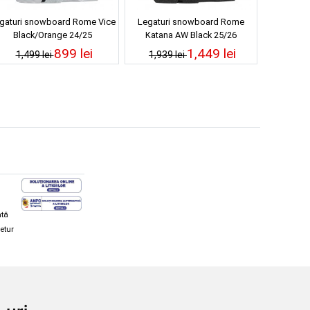
gaturi snowboard Rome Vice
Legaturi snowboard Rome
Black/Orange 24/25
Katana AW Black 25/26
899 lei
1,449 lei
1,499 lei
1,939 lei
ată
retur
hi și snowboard
Diverse