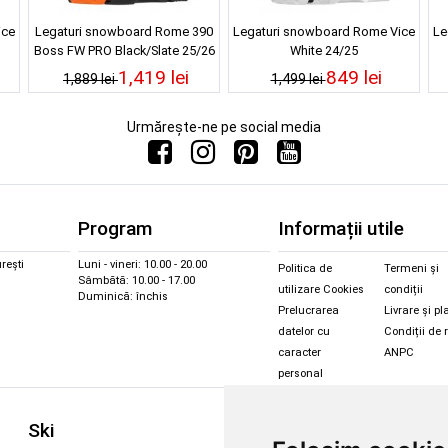
ice
Legaturi snowboard Rome 390
Legaturi snowboard Rome Vice
Le
Boss FW PRO Black/Slate 25/26
White 24/25
1,419 lei
849 lei
1,889 lei
1,499 lei
Urmărește-ne pe social media
Program
Informații utile
rești
Luni - vineri: 10.00 - 20.00
Politica de
Termeni și
Sâmbătă: 10.00 - 17.00
utilizare Cookies
condiții
Duminică: închis
Prelucrarea
Livrare și pl
datelor cu
Condiții de 
caracter
ANPC
personal
Sc
Ski
Snowboard