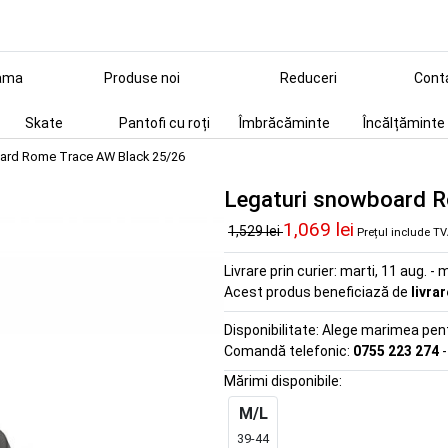
ama
Produse noi
Reduceri
Cont
Skate
Pantofi cu roți
Îmbrăcăminte
Încălțăminte
ard Rome Trace AW Black 25/26
Legaturi snowboard 
1,069 lei
1,529 lei
Prețul include T
Livrare prin curier:
marti, 11 aug. - m
Acest produs beneficiază de
livra
Disponibilitate:
Alege marimea pentr
Comandă telefonic:
0755 223 274
-
Mărimi disponibile:
M/L
39-44