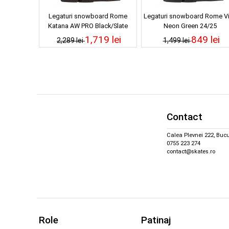
Legaturi snowboard Rome
Legaturi snowboard Rome V
Katana AW PRO Black/Slate
Neon Green 24/25
25/26
1,719 lei
849 lei
2,289 lei
1,499 lei
Contact
Calea Plevnei 222, Bucu
0755 223 274
contact@skates.ro
Role
Patinaj