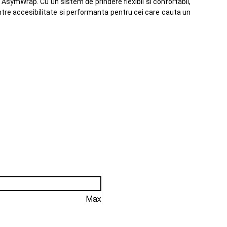
AsymWrap. Cu un sistem de prindere flexibil si confortabil,
ntre accesibilitate si performanta pentru cei care cauta un