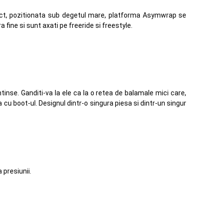
nct, pozitionata sub degetul mare, platforma Asymwrap se
a fine si sunt axati pe freeride si freestyle.
se. Ganditi-va la ele ca la o retea de balamale mici care,
cu boot-ul. Designul dintr-o singura piesa si dintr-un singur
 presiunii.