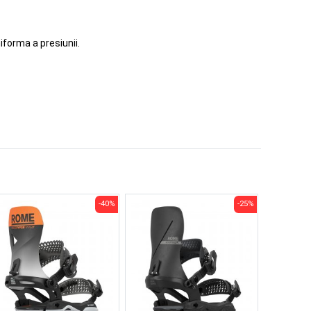
iforma a presiunii.
-40%
-25%