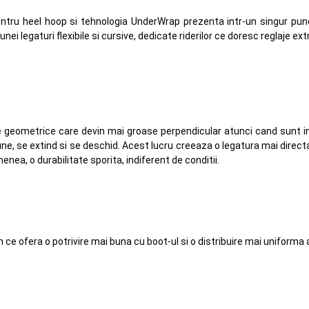
entru heel hoop si tehnologia UnderWrap prezenta intr-un singur pu
i legaturi flexibile si cursive, dedicate riderilor ce doresc reglaje extr
eometrice care devin mai groase perpendicular atunci cand sunt intin
ne, se extind si se deschid. Acest lucru creeaza o legatura mai directa 
ea, o durabilitate sporita, indiferent de conditii.
ce ofera o potrivire mai buna cu boot-ul si o distribuire mai uniforma a