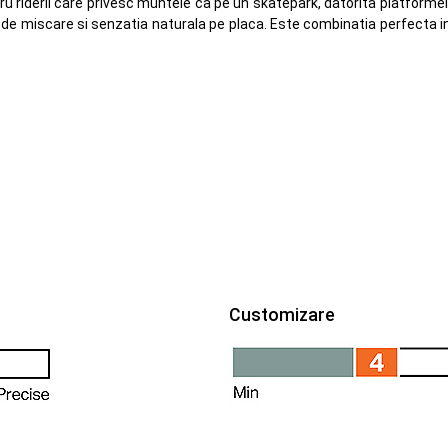
 riderii care privesc muntele ca pe un skatepark, datorita platformei 
te de miscare si senzatia naturala pe placa. Este combinatia perfecta i
Customizare