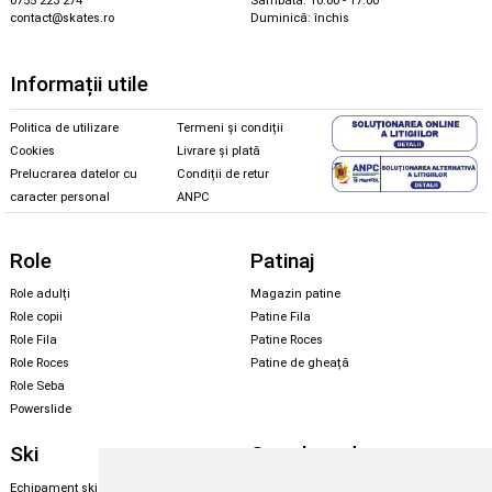
0755 223 274
Sâmbătă: 10.00 - 17.00
contact@skates.ro
Duminică: închis
Informații utile
Politica de utilizare
Termeni și condiții
Cookies
Livrare și plată
Prelucrarea datelor cu
Condiții de retur
caracter personal
ANPC
Role
Patinaj
Role adulți
Magazin patine
Role copii
Patine Fila
Role Fila
Patine Roces
Role Roces
Patine de gheață
Role Seba
Powerslide
Ski
Snowboard
Echipament ski
Magazin snowboard