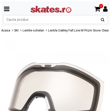
0
C
p
Acasa
SKI
Lentile ochelari
Lentila Oakley Fall Line M Prizm Snow Clear