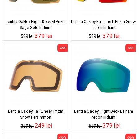
Lentila Oakley Flight Deck M Prizm
Lentila Oakley Fall Line L Prizm Snow
Sage Gold Iridium
Torch Iridium
379 lei
379 lei
589 lei
589 lei
-36%
-36%
Lentila Oakley Fall Line M Prizm
Lentila Oakley Flight Deck L Prizm
Snow Persimmon
Argon Iridium
249 lei
379 lei
389 lei
589 lei
-36%
-36%