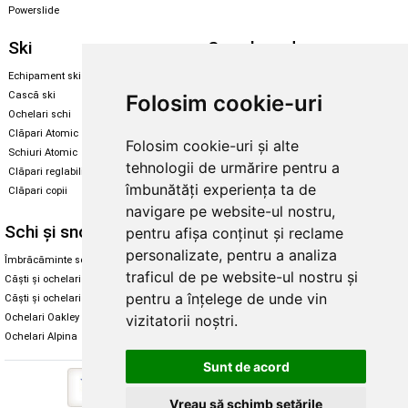
Powerslide
Ski
Snowboard
Echipament ski
Magazin snowboard
Cască ski
Echipament snowboard
Folosim cookie-uri
Ochelari schi
Legături Rome SDS
Clăpari Atomic
Folosim cookie-uri și alte
Skate & longboard
Schiuri Atomic
tehnologii de urmărire pentru a
Clăpari reglabili
Santa Cruz
îmbunătăți experiența ta de
Clăpari copii
Enuff Skateboards
navigare pe website-ul nostru,
Schi și snowboard
Diverse
pentru afișa conținut și reclame
personalizate, pentru a analiza
Îmbrăcăminte schi și snowboard
Cum aleg rolele
traficul de pe website-ul nostru și
Căști și ochelari de iarnă
Cum aleg ochelarii
pentru a înțelege de unde vin
Căști și ochelari Alpina
Ochelari de soare Oakley
Ochelari Oakley
Ochelari de soare Alpina
vizitatorii noștri.
Ochelari Alpina
Intretinere manusi
Sunt de acord
Vreau să schimb setările