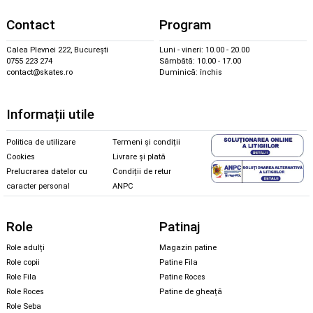
Contact
Program
Calea Plevnei 222, București
Luni - vineri: 10.00 - 20.00
0755 223 274
Sâmbătă: 10.00 - 17.00
contact@skates.ro
Duminică: închis
Informații utile
Politica de utilizare
Termeni și condiții
Cookies
Livrare și plată
Prelucrarea datelor cu
Condiții de retur
caracter personal
ANPC
Role
Patinaj
Role adulți
Magazin patine
Role copii
Patine Fila
Role Fila
Patine Roces
Role Roces
Patine de gheață
Role Seba