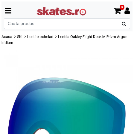
0
C
p
Acasa
SKI
Lentile ochelari
Lentila Oakley Flight Deck M Prizm Argon
Iridium