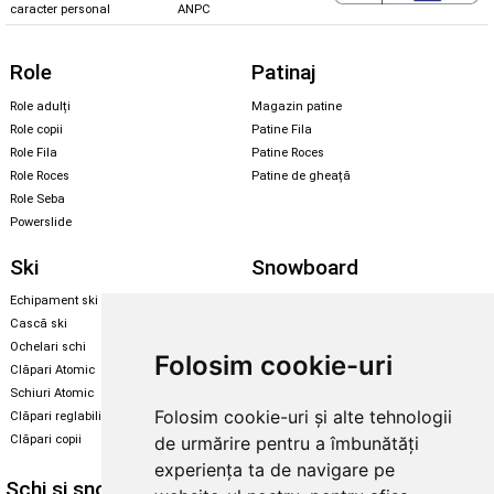
caracter personal
ANPC
Role
Patinaj
Role adulți
Magazin patine
Role copii
Patine Fila
Role Fila
Patine Roces
Role Roces
Patine de gheață
Role Seba
Powerslide
Ski
Snowboard
Echipament ski
Magazin snowboard
Cască ski
Echipament snowboard
Ochelari schi
Legături Rome SDS
Folosim cookie-uri
Clăpari Atomic
Skate & longboard
Schiuri Atomic
Folosim cookie-uri și alte tehnologii
Clăpari reglabili
Santa Cruz
de urmărire pentru a îmbunătăți
Clăpari copii
Enuff Skateboards
experiența ta de navigare pe
Schi și snowboard
Diverse