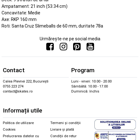
Ampatament: 21 inch (53.34 cm)
Concavitate: Medie
Axe: RKP 160 mm
Roti: Santa Cruz Slimeballs de 60 mm, duritate 78a
Urmărește-ne pe social media
Contact
Program
Calea Plevnei 222, București
Luni - vineri: 10.00 - 20.00
0755 223 274
Sâmbătă: 10.00 - 17.00
contact@skates.ro
Duminică: închis
Informații utile
Politica de utilizare
Termeni și condiții
Cookies
Livrare și plată
Prelucrarea datelor cu
Condiții de retur