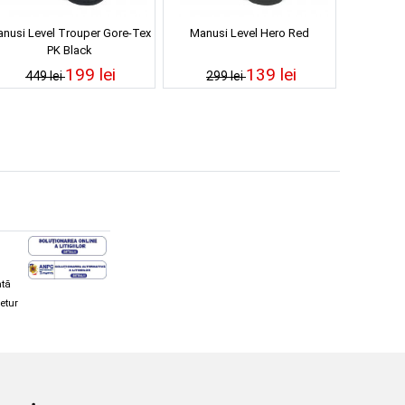
nusi Level Trouper Gore-Tex
Manusi Level Hero Red
PK Black
199 lei
139 lei
449 lei
299 lei
ată
retur
hi și snowboard
Diverse