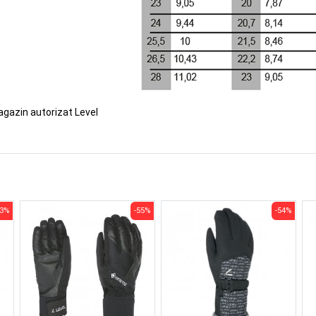
agazin autorizat Level
53%
-55%
-54%