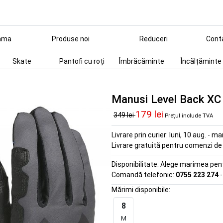
ama
Produse noi
Reduceri
Cont
Skate
Pantofi cu roți
Îmbrăcăminte
Încălțăminte
Manusi Level Back XC
179 lei
349 lei
Prețul include TVA
Livrare prin curier:
luni, 10 aug. - ma
Livrare gratuită pentru comenzi d
Disponibilitate:
Alege marimea pentr
Comandă telefonic:
0755 223 274
-
Mărimi disponibile:
8
M