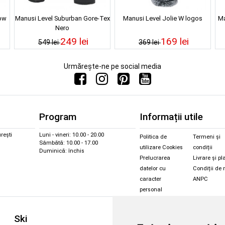
low
Manusi Level Suburban Gore-Tex
Manusi Level Jolie W logos
Ma
Nero
249 lei
169 lei
549 lei
369 lei
Urmărește-ne pe social media
Program
Informații utile
rești
Luni - vineri: 10.00 - 20.00
Politica de
Termeni și
Sâmbătă: 10.00 - 17.00
utilizare Cookies
condiții
Duminică: închis
Prelucrarea
Livrare și pl
datelor cu
Condiții de 
caracter
ANPC
personal
Sc
Ski
Snowboard