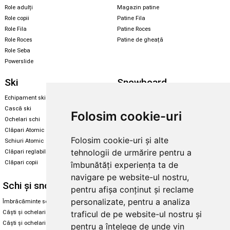
Role adulți
Magazin patine
Role copii
Patine Fila
Role Fila
Patine Roces
Role Roces
Patine de gheață
Role Seba
Powerslide
Ski
Snowboard
Echipament ski
Magazin snowboard
Cască ski
Echipament snowboard
Folosim cookie-uri
Ochelari schi
Legături Rome SDS
Clăpari Atomic
Skate & longboard
Folosim cookie-uri și alte
Schiuri Atomic
tehnologii de urmărire pentru a
Clăpari reglabili
Santa Cruz
Clăpari copii
îmbunătăți experiența ta de
Enuff Skateboards
navigare pe website-ul nostru,
Schi și snowboard
Diverse
pentru afișa conținut și reclame
personalizate, pentru a analiza
Îmbrăcăminte schi și snowboard
Cum aleg rolele
traficul de pe website-ul nostru și
Căști și ochelari de iarnă
Cum aleg ochelarii
Căști și ochelari Alpina
Ochelari de soare Oakley
pentru a înțelege de unde vin