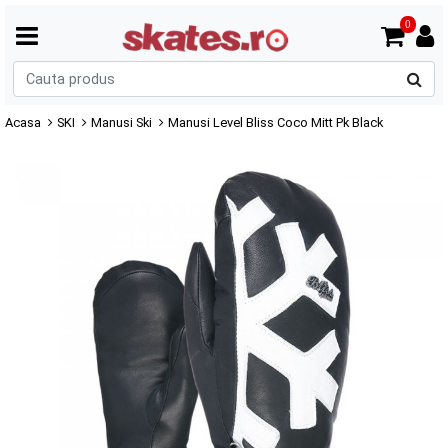
0
C
p
Acasa
SKI
Manusi Ski
Manusi Level Bliss Coco Mitt Pk Black