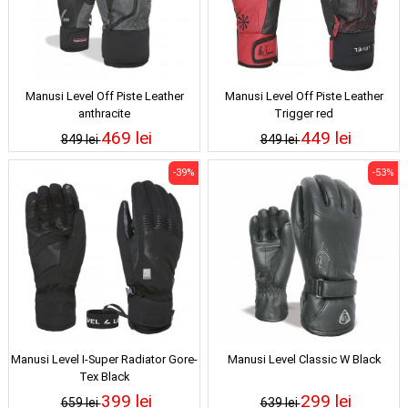
Manusi Level Off Piste Leather
Manusi Level Off Piste Leather
anthracite
Trigger red
469 lei
449 lei
849 lei
849 lei
-39%
-53%
Manusi Level I-Super Radiator Gore-
Manusi Level Classic W Black
Tex Black
399 lei
299 lei
659 lei
639 lei