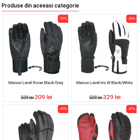
Produse din aceeasi categorie
-39%
-35%
Manusi Level Rover Black-Grey
Manusi Level Iris W Black/White
309 lei
329 lei
509 lei
509 lei
-45%
-47%