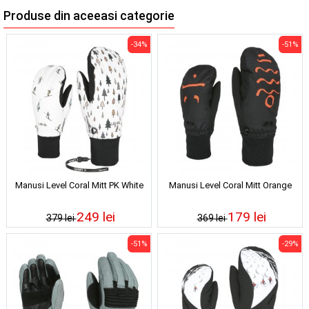
Produse din aceeasi categorie
-34%
-51%
Manusi Level Coral Mitt PK White
Manusi Level Coral Mitt Orange
249 lei
179 lei
379 lei
369 lei
-51%
-29%