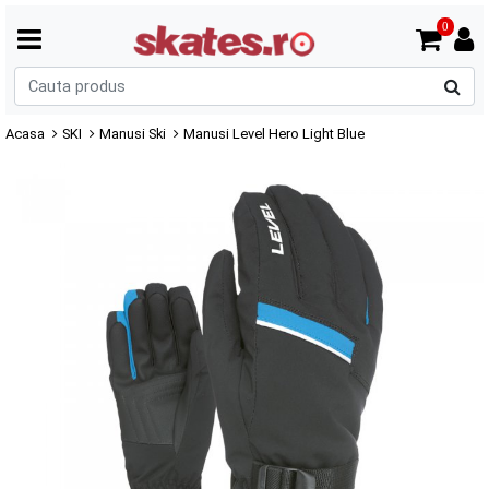
0
C
p
Acasa
SKI
Manusi Ski
Manusi Level Hero Light Blue