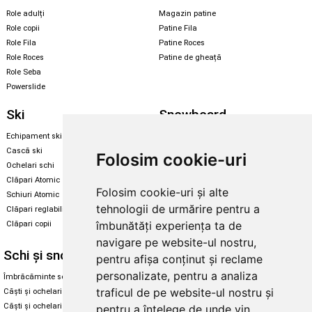
Role adulți
Magazin patine
Role copii
Patine Fila
Role Fila
Patine Roces
Role Roces
Patine de gheață
Role Seba
Powerslide
Ski
Snowboard
Echipament ski
Magazin snowboard
Cască ski
Echipament snowboard
Folosim cookie-uri
Ochelari schi
Legături Rome SDS
Clăpari Atomic
Folosim cookie-uri și alte
Skate & longboard
Schiuri Atomic
tehnologii de urmărire pentru a
Clăpari reglabili
Santa Cruz
îmbunătăți experiența ta de
Clăpari copii
Enuff Skateboards
navigare pe website-ul nostru,
Schi și snowboard
Diverse
pentru afișa conținut și reclame
personalizate, pentru a analiza
Îmbrăcăminte schi și snowboard
Cum aleg rolele
traficul de pe website-ul nostru și
Căști și ochelari de iarnă
Cum aleg ochelarii
Căști și ochelari Alpina
Ochelari de soare Oakley
pentru a înțelege de unde vin