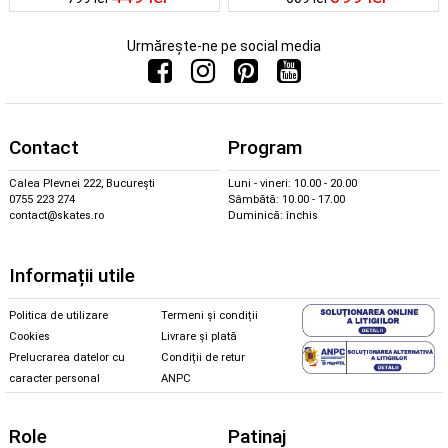
Urmărește-ne pe social media
Contact
Program
Calea Plevnei 222, București
Luni - vineri: 10.00 - 20.00
0755 223 274
Sâmbătă: 10.00 - 17.00
contact@skates.ro
Duminică: închis
Informații utile
Politica de utilizare
Termeni și condiții
Cookies
Livrare și plată
Prelucrarea datelor cu
Condiții de retur
caracter personal
ANPC
Role
Patinaj