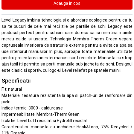
Level Legacy imbina tehnologia si o abordare ecologica pentru ca tu
sa te bucuri de cele mai reci zile pe partiile de schi. Legacy este
produsul perfect pentru schiorii care doresc sa isi mentina mainile
mereu calde si uscate. Tehnologia Membra-Therm Green separa
captuseala interioara de straturile externe pentru a evita ca apa sa
ude interiorul manusilor. In plus, aproape toate materialele utilizate
pentru proiectarea acestei manusi sunt reciclate. Manseta cu strap
ajustabil iti permite sa porti manusile sub jacheta de schi. Designul
este clasic si sportiv, cu logo-ul Level reliefat pe spatele mainii.
Specificatii
Fit: natural
Materiale: tesatura rezistenta la apa si patch-uri de ranforsare din
piele
Indice termic: 3000 - calduroase
Impermeabilitate: Membra-Therm Green
Izolatie: Level Loft reciclat si Hydrofill reciclat
Caracteristici: manseta cu inchidere Hook&Loop, 75% Recycled /
11% Organic