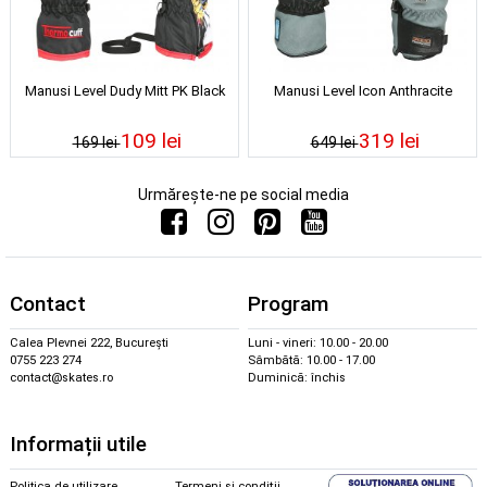
Manusi Level Dudy Mitt PK Black
Manusi Level Icon Anthracite
109 lei
319 lei
169 lei
649 lei
Urmărește-ne pe social media
Contact
Program
Calea Plevnei 222, București
Luni - vineri: 10.00 - 20.00
0755 223 274
Sâmbătă: 10.00 - 17.00
contact@skates.ro
Duminică: închis
Informații utile
Politica de utilizare
Termeni și condiții