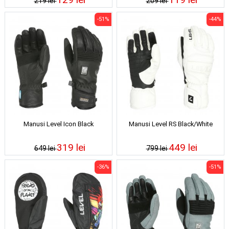
219 lei
209 lei
-51%
-44%
Manusi Level Icon Black
Manusi Level RS Black/White
319 lei
449 lei
649 lei
799 lei
-36%
-51%