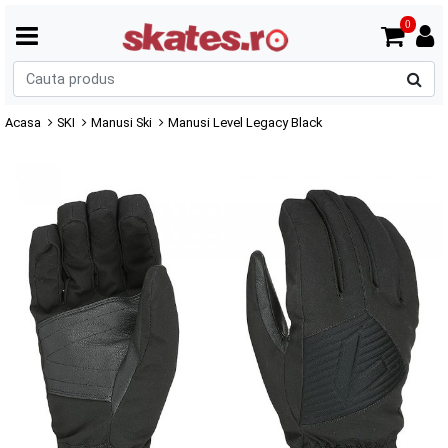
0
C
p
Acasa
SKI
Manusi Ski
Manusi Level Legacy Black