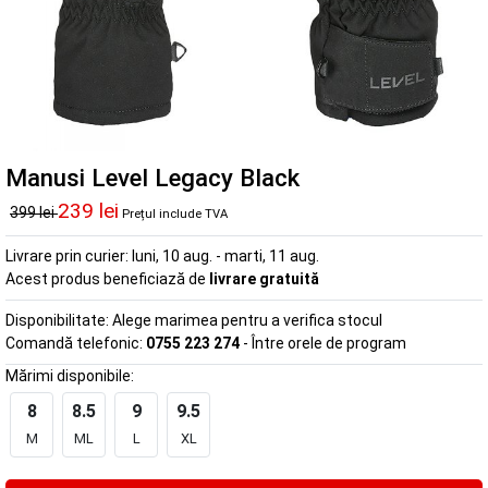
Manusi Level Legacy Black
239 lei
399 lei
Prețul include TVA
Livrare prin curier:
luni, 10 aug. - marti, 11 aug.
Acest produs beneficiază de
livrare gratuită
Disponibilitate:
Alege marimea pentru a verifica stocul
Comandă telefonic:
0755 223 274
- Între orele de program
Mărimi disponibile:
8
8.5
9
9.5
M
ML
L
XL