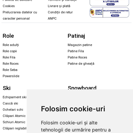
Cookies
Livrare și plată
Prelucrarea datelor cu
Condiții de retur
caracter personal
ANPC
Role
Patinaj
Role adulți
Magazin patine
Role copii
Patine Fila
Role Fila
Patine Roces
Role Roces
Patine de gheață
Role Seba
Powerslide
Ski
Snowboard
Echipament ski
Magazin snowboard
Cască ski
Echipament snowboard
Folosim cookie-uri
Ochelari schi
Legături Rome SDS
Clăpari Atomic
Skate & longboard
Folosim cookie-uri și alte
Schiuri Atomic
Clăpari reglabili
tehnologii de urmărire pentru a
Santa Cruz