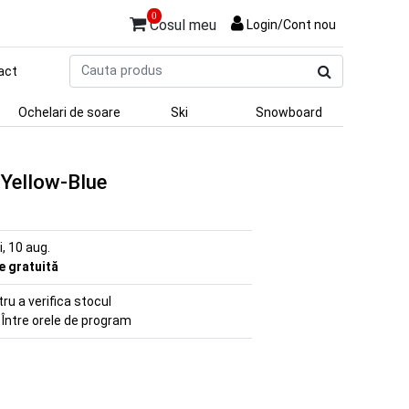
0
Cosul meu
Login/Cont nou
Cauta
act
produs
Ochelari de soare
Ski
Snowboard
Yellow-Blue
ni, 10 aug.
re gratuită
u a verifica stocul
 Între orele de program