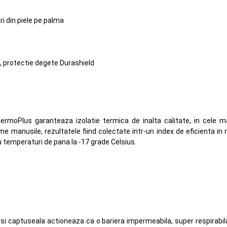
ri din piele pe palma
, protectie degete Durashield
hermoPlus garanteaza izolatie termica de inalta calitate, in cele 
me manusile, rezultatele fiind colectate intr-un index de eficienta in
 temperaturi de pana la -17 grade Celsius.
s
si captuseala actioneaza ca o bariera impermeabila, super respirabila