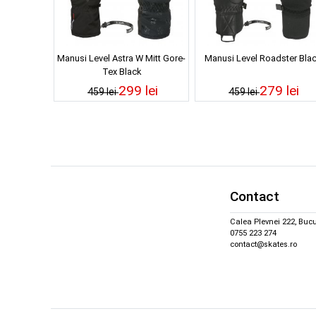
Manusi Level Astra W Mitt Gore-
Manusi Level Roadster Bla
Tex Black
299 lei
279 lei
459 lei
459 lei
Contact
Calea Plevnei 222, Bucu
0755 223 274
contact@skates.ro