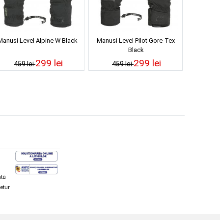
Manusi Level Alpine W Black
Manusi Level Pilot Gore-Tex
Black
299 lei
299 lei
459 lei
459 lei
ată
retur