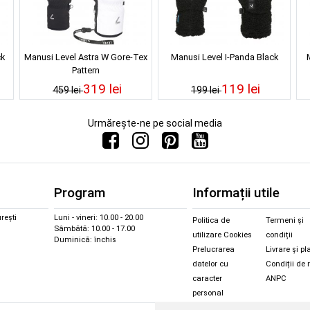
ck
Manusi Level Astra W Gore-Tex
Manusi Level I-Panda Black
Pattern
319 lei
119 lei
459 lei
199 lei
Urmărește-ne pe social media
Program
Informații utile
rești
Luni - vineri: 10.00 - 20.00
Politica de
Termeni și
Sâmbătă: 10.00 - 17.00
utilizare Cookies
condiții
Duminică: închis
Prelucrarea
Livrare și pl
datelor cu
Condiții de 
caracter
ANPC
personal