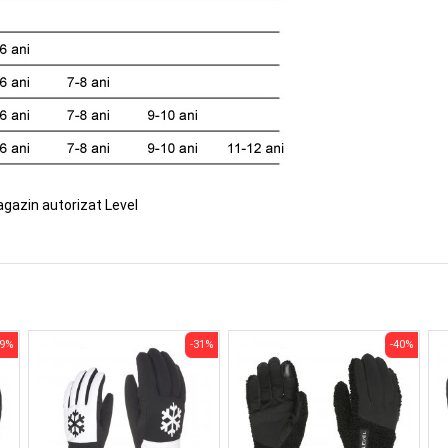
agazin autorizat Level
39%
-31%
-40%