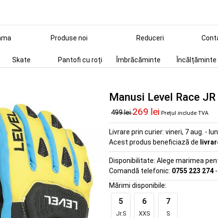
ama
Produse noi
Reduceri
Cont
Skate
Pantofi cu roți
Îmbrăcăminte
Încălțăminte
Manusi Level Race JR 
269 lei
499 lei
Prețul include TVA
Livrare prin curier:
vineri, 7 aug. - lu
Acest produs beneficiază de
livra
Disponibilitate:
Alege marimea pentr
Comandă telefonic:
0755 223 274
-
Mărimi disponibile:
5
6
7
Jr.S
XXS
S