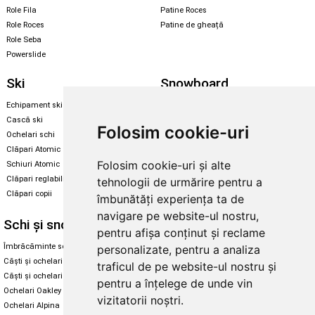
Role Fila
Patine Roces
Role Roces
Patine de gheață
Role Seba
Powerslide
Ski
Snowboard
Echipament ski
Magazin snowboard
Cască ski
Echipament snowboard
Folosim cookie-uri
Ochelari schi
Legături Rome SDS
Clăpari Atomic
Skate & longboard
Folosim cookie-uri și alte
Schiuri Atomic
Clăpari reglabili
tehnologii de urmărire pentru a
Santa Cruz
Clăpari copii
îmbunătăți experiența ta de
Enuff Skateboards
navigare pe website-ul nostru,
Schi și snowboard
Diverse
pentru afișa conținut și reclame
Îmbrăcăminte schi și snowboard
Cum aleg rolele
personalizate, pentru a analiza
Căști și ochelari de iarnă
Cum aleg ochelarii
traficul de pe website-ul nostru și
Căști și ochelari Alpina
Ochelari de soare Oakley
pentru a înțelege de unde vin
Ochelari Oakley
Ochelari de soare Alpina
vizitatorii noștri.
Ochelari Alpina
Intretinere manusi