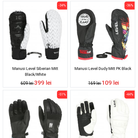
-34%
-36%
Manusi Level Siberian Mitt
Manusi Level Dudy Mitt PK Black
Black/White
399 lei
109 lei
609 lei
169 lei
-51%
-44%