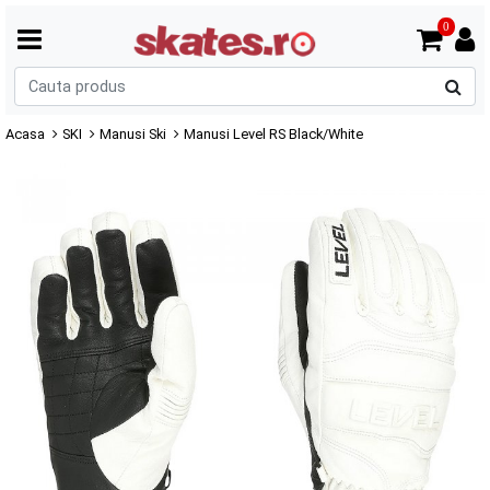
0
C
p
Acasa
SKI
Manusi Ski
Manusi Level RS Black/White