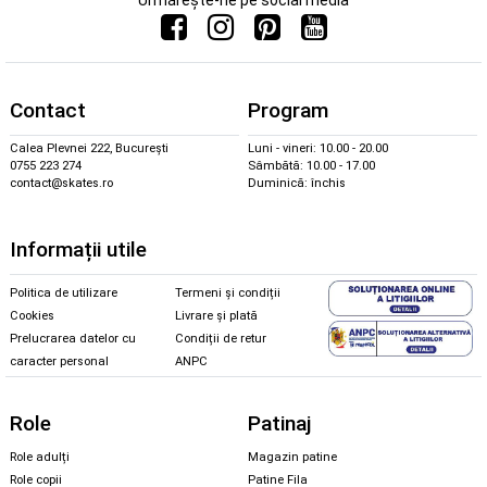
Contact
Program
Calea Plevnei 222, București
Luni - vineri: 10.00 - 20.00
0755 223 274
Sâmbătă: 10.00 - 17.00
contact@skates.ro
Duminică: închis
Informații utile
Politica de utilizare
Termeni și condiții
Cookies
Livrare și plată
Prelucrarea datelor cu
Condiții de retur
caracter personal
ANPC
Role
Patinaj
Role adulți
Magazin patine
Role copii
Patine Fila