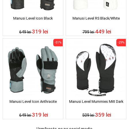
Manusi Level Icon Black
Manusi Level RS Black/White
319 lei
449 lei
649 lei
799 lei
-51%
-29%
Manusi Level Icon Anthracite
Manusi Level Mummies Mitt Dark
319 lei
359 lei
649 lei
509 lei
Urmărește-ne pe social media