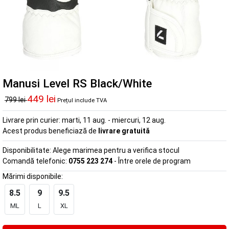
Manusi Level RS Black/White
449 lei
799 lei
Prețul include TVA
Livrare prin curier:
marti, 11 aug. - miercuri, 12 aug.
Acest produs beneficiază de
livrare gratuită
Disponibilitate:
Alege marimea pentru a verifica stocul
Comandă telefonic:
0755 223 274
- Între orele de program
Mărimi disponibile:
8.5
9
9.5
ML
L
XL