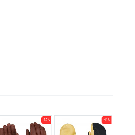
-39%
-41%