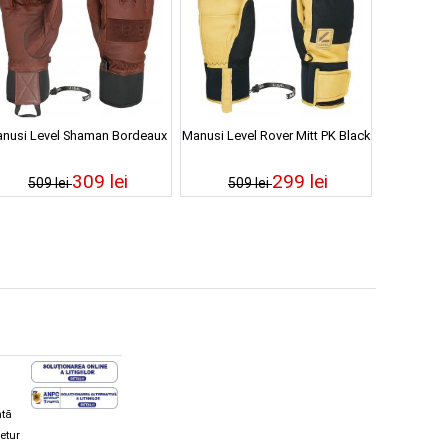
nusi Level Shaman Bordeaux
Manusi Level Rover Mitt PK Black
309 lei
299 lei
509 lei
509 lei
ată
retur