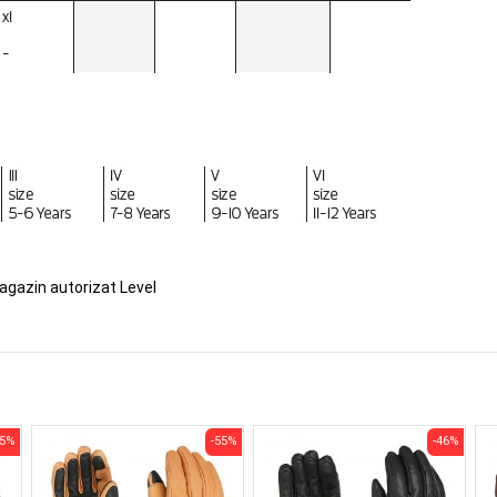
agazin autorizat Level
35%
-55%
-46%