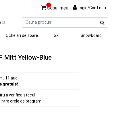
0
Cosul meu
Login/Cont nou
Cauta
act
produs
Ochelari de soare
Ski
Snowboard
 Mitt Yellow-Blue
rti, 11 aug.
re gratuită
u a verifica stocul
 Între orele de program