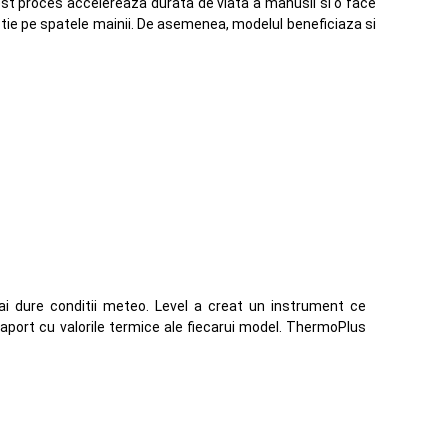
est proces accelereaza durata de viata a manusii si o face
ctie pe spatele mainii. De asemenea, modelul beneficiaza si
mai dure conditii meteo. Level a creat un instrument ce
 raport cu valorile termice ale fiecarui model. ThermoPlus