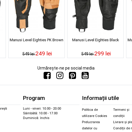
Manusi Level Eighties PK Brown
Manusi Level Eighties Black
Ma
249 lei
299 lei
549 lei
549 lei
Urmărește-ne pe social media
Program
Informații utile
rești
Luni - vineri: 10.00 - 20.00
Politica de
Termeni și
Sâmbătă: 10.00 - 17.00
utilizare Cookies
condiții
Duminică: închis
Prelucrarea
Livrare și pl
datelor cu
Condiții de 