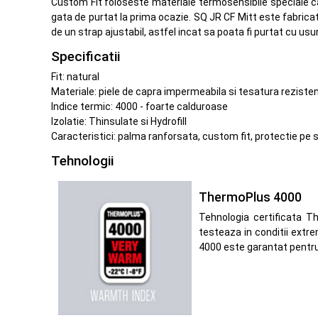
Custom Fit foloseste materiale termosensibile speciale ca
gata de purtat la prima ocazie. SQ JR CF Mitt este fabrica
de un strap ajustabil, astfel incat sa poata fi purtat cu usu
Specificatii
Fit: natural
Materiale: piele de capra impermeabila si tesatura rezisten
Indice termic: 4000 - foarte calduroase
Izolatie: Thinsulate si Hydrofill
Caracteristici: palma ranforsata, custom fit, protectie pe 
Tehnologii
ThermoPlus 4000
Tehnologia certificata T
testeaza in conditii extre
4000 este garantat pentru