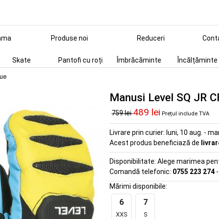
ama
Produse noi
Reduceri
Cont
Skate
Pantofi cu roți
Îmbrăcăminte
Încălțăminte
lue
Manusi Level SQ JR CF
489 lei
759 lei
Prețul include TVA
Livrare prin curier:
luni, 10 aug. - ma
Acest produs beneficiază de
livra
Disponibilitate:
Alege marimea pentr
Comandă telefonic:
0755 223 274
-
Mărimi disponibile:
6
7
XXS
S