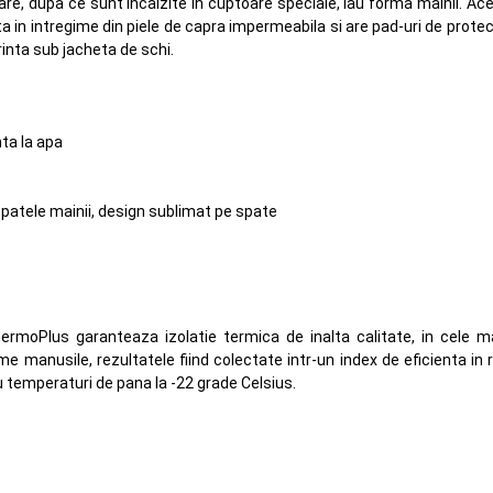
re, dupa ce sunt incalzite in cuptoare speciale, iau forma mainii. Ac
ta in intregime din piele de capra impermeabila si are pad-uri de prote
rinta sub jacheta de schi.
ta la apa
spatele mainii, design sublimat pe spate
hermoPlus garanteaza izolatie termica de inalta calitate, in cele 
me manusile, rezultatele fiind colectate intr-un index de eficienta in
 temperaturi de pana la -22 grade Celsius.