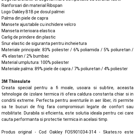
Ranforsari din material Ribspan
Logo Oakley B1B pe dosul palmei
Palma din piele de capra
Mansete ajustabile cu inchidere velcro
Manseta interioara elastica
Carlig de prindere din plastic
Snur elastic de siguranta pentru incheietura
Materiale principale: 83% poliester / 6% poliamida / 5% poliuretan /
4% elastan / 2% bumbac
Material umplutura: 100% poliester
Materiale palma: 89% piele de capra / 7% poliuretan / 4% poliester
3M Thinsulate
Creata special pentru a fi moale, usoara si subtire, aceasta
tehnologie de izolare termica iti ofera caldura constanta chiar si in
conditii extreme. Perfecta pentru aventurile in aer liber, iti permite
sa te bucuri de frig fara compromisuri legate de confort sau
mobilitate. Durabila si eficienta, este solutia ideala pentru cei care
cauta performanta si protectie termica in acelasi timp.
Produs original - Cod Oakley FOS901034-314 - Skates.ro este