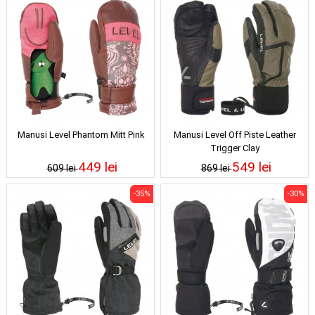
Manusi Level Phantom Mitt Pink
Manusi Level Off Piste Leather
Trigger Clay
449 lei
549 lei
609 lei
869 lei
-35%
-30%