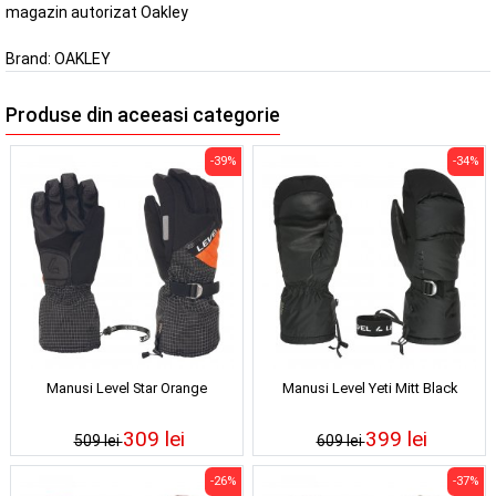
magazin autorizat Oakley
Brand:
OAKLEY
Produse din aceeasi categorie
-39%
-34%
Manusi Level Star Orange
Manusi Level Yeti Mitt Black
309 lei
399 lei
509 lei
609 lei
-26%
-37%