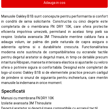
Manusile Oakley B1B sunt concepute pentru performanta si confort
in conditii de iarna solicitante. Constructia cu cinci degete este
completata de o membrana FN DRY 10K, care ofera protectie
eficienta impotriva umezelii, permitand in acelasi timp pielii sa
respire. Izolatia avansata 3M Thinsulate mentine caldura fara a
adauga volum, iar palma din piele naturala de capra asigura o
aderenta optima si o durabilitate crescuta. Functionalitatea
moderna este sustinuta de compatibilitatea cu ecranele tactile
pentru degetul aratator si degetul mare, in timp ce detaliile precum
intaritura Ribspan, manseta interioara elastica si ajustarile cu velcro
ofera o potrivire sigura si confortabila. Designul este completat de
logo-ul iconic Oakley B1B si de elementele practice precum carligul
de prindere si snurul de siguranta pentru incheietura, care mentin
manusile la indemana in orice moment.
Specificatii
Manusi cu membrana FN DRY 10K
Izolatie avansata 3M Thinsulate
Degetul aratator si degetul mare compatibile cu ecranul tactil