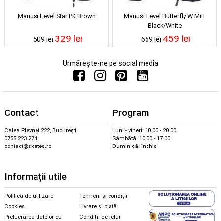
Manusi Level Star PK Brown
Manusi Level Butterfly W Mitt
Black/White
329 lei
459 lei
509 lei
659 lei
Urmărește-ne pe social media
Contact
Program
Calea Plevnei 222, București
Luni - vineri: 10.00 - 20.00
0755 223 274
Sâmbătă: 10.00 - 17.00
contact@skates.ro
Duminică: închis
Informații utile
Politica de utilizare
Termeni și condiții
Cookies
Livrare și plată
Prelucrarea datelor cu
Condiții de retur