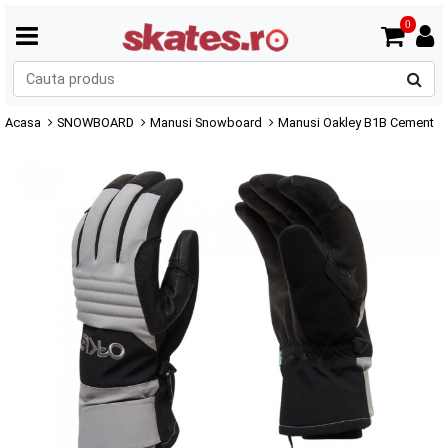
0
C
p
Acasa
SNOWBOARD
Manusi Snowboard
Manusi Oakley B1B Cement